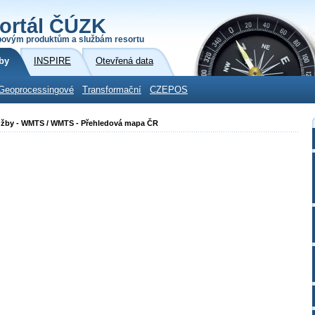
ortál ČÚZK
povým produktům a službám resortu
by
INSPIRE
Otevřená data
Geoprocessingové
Transformační
CZEPOS
 služby - WMTS / WMTS - Přehledová mapa ČR