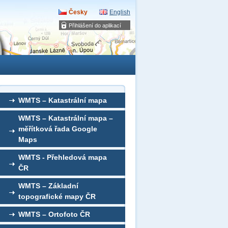
Česky
English
Přihlášení do aplikací
WMTS – Katastrální mapa
WMTS – Katastrální mapa –
měřítková řada Google
Maps
WMTS - Přehledová mapa
ČR
WMTS – Základní
topografické mapy ČR
WMTS – Ortofoto ČR