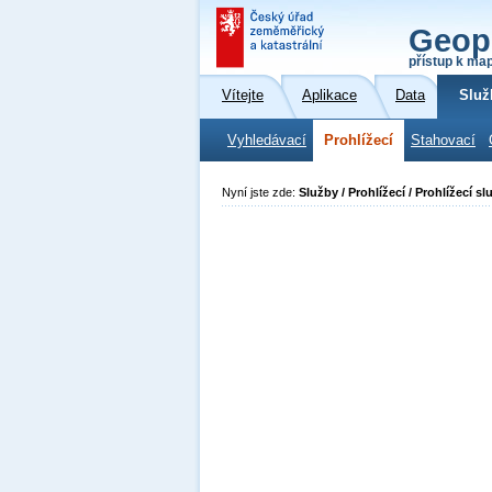
Geop
přístup k ma
Vítejte
Aplikace
Data
Služ
Vyhledávací
Prohlížecí
Stahovací
Nyní jste zde:
Služby / Prohlížecí / Prohlížecí