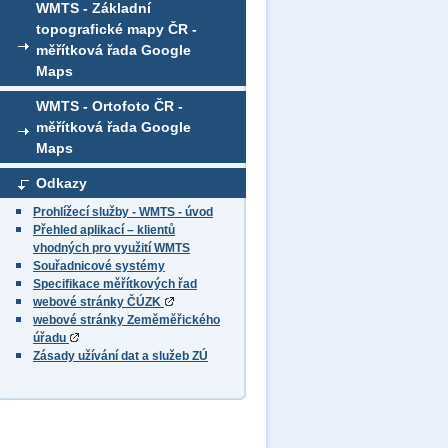
WMTS - Základní
topografické mapy ČR -
měřítková řada Google
Maps
WMTS - Ortofoto ČR -
měřítková řada Google
Maps
Odkazy
Prohlížecí služby - WMTS - úvod
Přehled aplikací – klientů
vhodných pro využití WMTS
Souřadnicové systémy
Specifikace měřítkových řad
webové stránky ČÚZK
webové stránky Zeměměřického
úřadu
Zásady užívání dat a služeb ZÚ