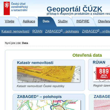
Geoportál ČÚZK
přístup k mapovým produktům a službám res
Vítejte
Aplikace
Data
Služby
INSPIRE
Otevřen
®
®
Katastr nemovitostí
RÚIAN
ZABAGED
- polohopis
ZABAGED
- výšk
Nyní jste zde:
Data
Otevřená data