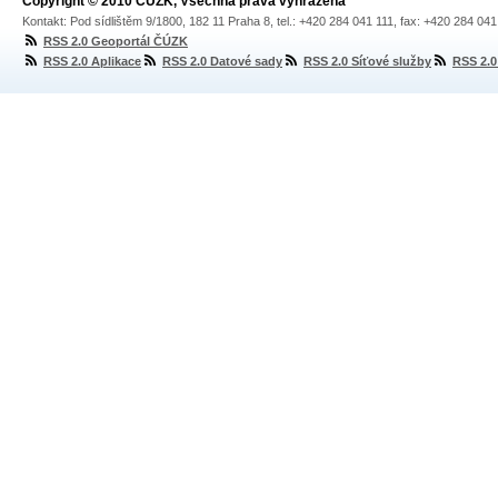
Copyright © 2010 ČÚZK, Všechna práva vyhrazena
Kontakt: Pod sídlištěm 9/1800, 182 11 Praha 8, tel.: +420 284 041 111, fax: +420 284 04
RSS 2.0 Geoportál ČÚZK
RSS 2.0 Aplikace
RSS 2.0 Datové sady
RSS 2.0 Síťové služby
RSS 2.0