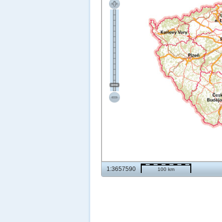
1:3657590
100 km