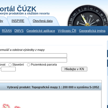
ortál ČÚZK
povým produktům a službám resortu
by
INSPIRE
Otevřená data
RÚIAN
DMVS
Geodetické aplikace
Výškopis ČR
Geografická jména
 formulář a odebrat výsledky z mapy
ovat
Stavební
Pozemková parcela
/
Vybraný produkt: Topografické mapy 1 : 200 000 v systému S-1952