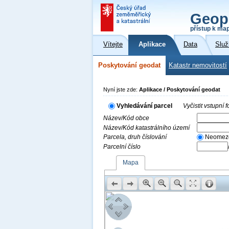
Geop
přístup k ma
Vítejte
Aplikace
Data
Služ
Poskytování geodat
Katastr nemovitostí
Nyní jste zde:
Aplikace / Poskytování geodat
Vyhledávání parcel
Vyčistit vstupní
Název/Kód obce
Název/Kód katastrálního území
Parcela, druh číslování
Neomez
Parcelní číslo
Mapa