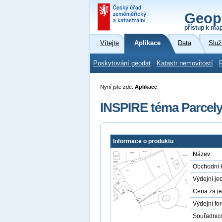
Geop
přístup k ma
Vítejte
Aplikace
Data
Služ
Poskytování geodat
Katastr nemovitostí
Nyní jste zde:
Aplikace
INSPIRE téma Parcely
Informace o produktu
Název
Obchodní 
Výdejní je
Cena za j
Výdejní fo
Souřadnic