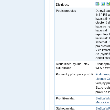
Distribuce
Popis produktu
Datová sad
INSPIRE a 
katastráln
otevřená d
katastru n
katastráln
republiky,
katastráln
schématu X
pro prosto
Více katas
Sb., vyhlá
Specificati
Aktualizační cyklus - stav
Předpřipra
aktualizace
WFS a WMS 
Podmínky přístupu a použití
Podmínky 
Licence C
Veřejný př
Sb., o reg
právu na i
Prohlížení dat
Služba W
Mapová ap
Stahování dat
Služba W