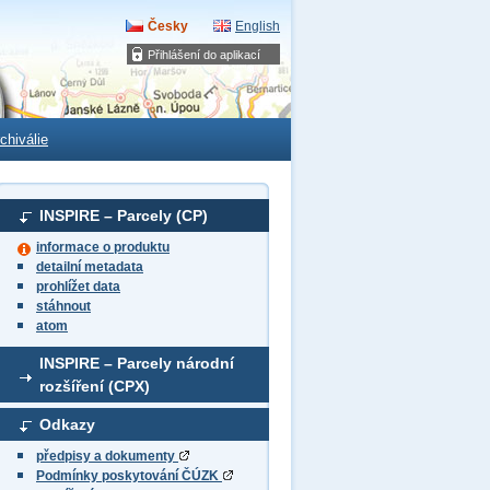
Česky
English
Přihlášení do aplikací
chiválie
INSPIRE – Parcely (CP)
informace o produktu
detailní metadata
prohlížet data
stáhnout
atom
INSPIRE – Parcely národní
rozšíření (CPX)
Odkazy
předpisy a dokumenty
Podmínky poskytování ČÚZK