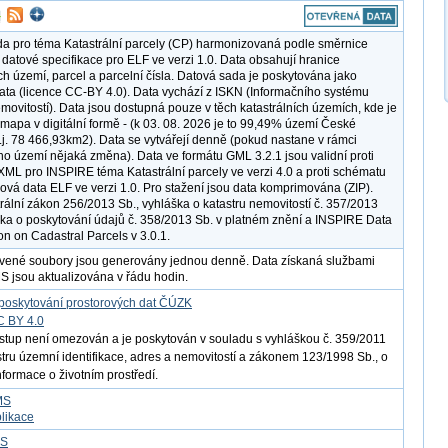
a pro téma Katastrální parcely (CP) harmonizovaná podle směrnice
datové specifikace pro ELF ve verzi 1.0. Data obsahují hranice
ích území, parcel a parcelní čísla. Datová sada je poskytována jako
ata (licence CC-BY 4.0). Data vychází z ISKN (Informačního systému
emovitostí). Data jsou dostupná pouze v těch katastrálních územích, kde je
í mapa v digitální formě - (k 03. 08. 2026 je to 99,49% území České
 t.j. 78 466,93km2). Data se vytvářejí denně (pokud nastane v rámci
ího území nějaká změna). Data ve formátu GML 3.2.1 jsou validní proti
ML pro INSPIRE téma Katastrální parcely ve verzi 4.0 a proti schématu
rová data ELF ve verzi 1.0. Pro stažení jsou data komprimována (ZIP).
trální zákon 256/2013 Sb., vyhláška o katastru nemovitostí č. 357/2013
ška o poskytování údajů č. 358/2013 Sb. v platném znění a INSPIRE Data
on on Cadastral Parcels v 3.0.1.
vené soubory jsou generovány jednou denně. Data získaná službami
jsou aktualizována v řádu hodin.
poskytování prostorových dat ČÚZK
C BY 4.0
ístup není omezován a je poskytován v souladu s vyhláškou č. 359/2011
istru územní identifikace, adres a nemovitostí a zákonem 123/1998 Sb., o
nformace o životním prostředí.
MS
likace
FS