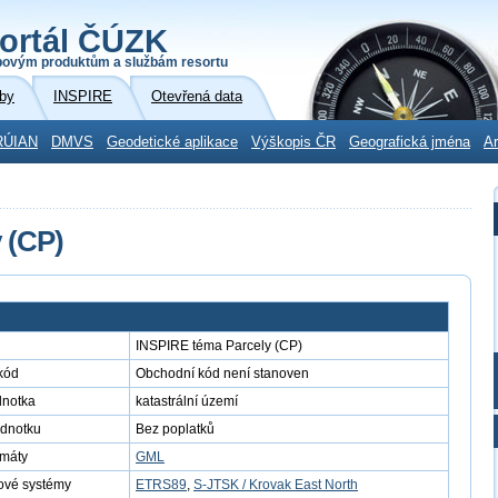
ortál ČÚZK
povým produktům a službám resortu
by
INSPIRE
Otevřená data
RÚIAN
DMVS
Geodetické aplikace
Výškopis ČR
Geografická jména
Ar
 (CP)
INSPIRE téma Parcely (CP)
kód
Obchodní kód není stanoven
dnotka
katastrální území
ednotku
Bez poplatků
rmáty
GML
ové systémy
ETRS89
,
S-JTSK / Krovak East North