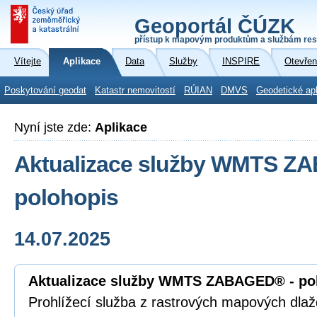
Geoportál ČÚZK
přístup k mapovým produktům a službám res
Vítejte
Aplikace
Data
Služby
INSPIRE
Otevřen
Poskytování geodat
Katastr nemovitostí
RÚIAN
DMVS
Geodetické ap
Nyní jste zde:
Aplikace
Aktualizace služby WMTS Z
polohopis
14.07.2025
Aktualizace služby WMTS ZABAGED® - po
Prohlížecí služba z rastrových mapových dla