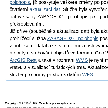
polohopis
, již poskytuje veškeré změny po pos
čtvrtletní
aktualizaci dat.
Služba byla vytvořen
datové sady ZABAGED® - polohopis jako pod
překreslováním.
Již dříve (souběžně s aktualizací dat) byla a
prohlížecí služba
ZABAGED® - polohopis
posk
z publikační databáze, včetně možnosti vypín
atributy a stahování objektů ve formátu Geo
ArcGIS Rest
a také v rozhraní
WMS
je nyní 
vrstvu s vizualizací turistických tras. Aktualiz
služba pro přímý přístup k datům
WFS
.
Copyright © 2010 ČÚZK, Všechna práva vyhrazena
Kontakt: Pod sídlištěm 9/1800, 182 11 Praha 8, tel.: +420 284 041 111, fax: +420 284 04