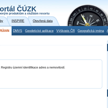
ortál ČÚZK
povým produktům a službám resortu
by
INSPIRE
Otevřená data
RÚIAN
DMVS
Geodetické aplikace
Výškopis ČR
Geografická jména
 Registru územní identifikace adres a nemovitostí.