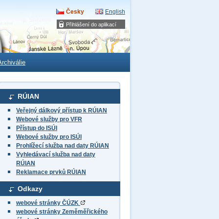
Česky
English
Přihlášení do aplikací
Archiválie
RÚIAN
Veřejný dálkový přístup k RÚIAN
Webové služby pro VFR
Přístup do ISÚI
Webové služby pro ISÚI
Prohlížecí služba nad daty RÚIAN
Vyhledávací služba nad daty
RÚIAN
Reklamace prvků RÚIAN
Odkazy
webové stránky ČÚZK
webové stránky Zeměměřického