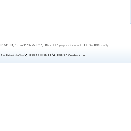
a
 284 041 111, fax: +420 284 041 416,
Uživatelská podpora
,
facebook
,
Jak číst RSS kanály
 2.0 Síťové služby
RSS 2.0 INSPIRE
RSS 2.0 Otevřená data