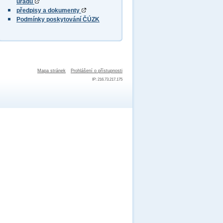
úřadu
předpisy a dokumenty
Podmínky poskytování ČÚZK
Mapa stránek
Prohlášení o přístupnosti
IP: 216.73.217.175