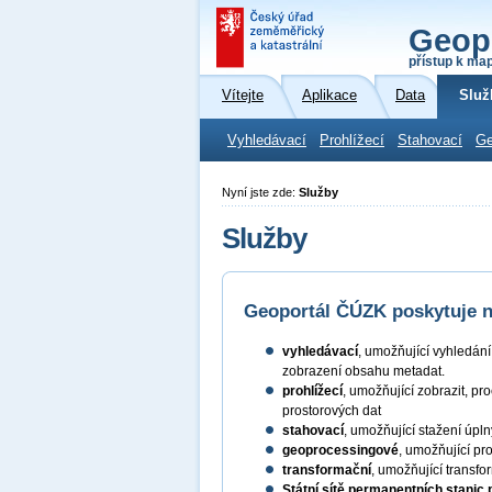
Geop
přístup k ma
Vítejte
Aplikace
Data
Služ
Vyhledávací
Prohlížecí
Stahovací
Ge
Nyní jste zde:
Služby
Služby
Geoportál ČÚZK poskytuje ná
vyhledávací
, umožňující vyhledán
zobrazení obsahu metadat.
prohlížecí
, umožňující zobrazit, pr
prostorových dat
stahovací
, umožňující stažení úpl
geoprocessingové
, umožňující pr
transformační
, umožňující transf
Státní sítě permanentních stanic