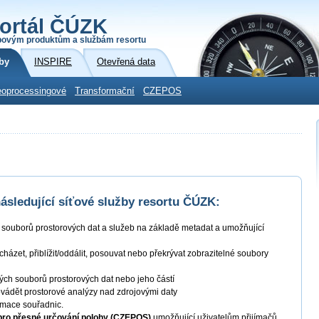
ortál ČÚZK
povým produktům a službám resortu
by
INSPIRE
Otevřená data
oprocessingové
Transformační
CZEPOS
sledující síťové služby resortu ČÚZK:
í souborů prostorových dat a služeb na základě metadat a umožňující
ocházet, přiblížit/oddálit, posouvat nebo překrývat zobrazitelné soubory
ných souborů prostorových dat nebo jeho částí
ovádět prostorové analýzy nad zdrojovými daty
ormace souřadnic.
 pro přesné určování polohy (CZEPOS)
umožňující uživatelům přijímačů