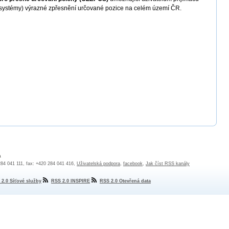
í systémy) výrazné zpřesnění určované pozice na celém území ČR.
a
 284 041 111, fax: +420 284 041 416,
Uživatelská podpora
,
facebook
,
Jak číst RSS kanály
 2.0 Síťové služby
RSS 2.0 INSPIRE
RSS 2.0 Otevřená data