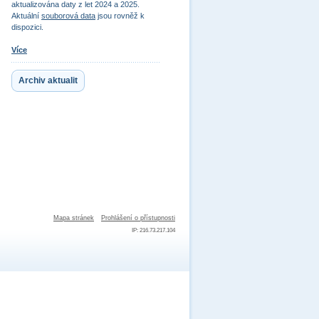
aktualizována daty z let 2024 a 2025.
Aktuální
souborová data
jsou rovněž k
dispozici.
Více
Archiv aktualit
Mapa stránek
Prohlášení o přístupnosti
IP: 216.73.217.104