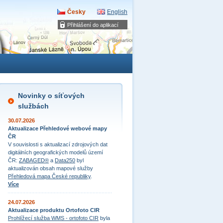
Česky
English
Přihlášení do aplikací
Novinky o síťových
službách
30.07.2026
Aktualizace Přehledové webové mapy
ČR
V souvislosti s aktualizací zdrojových dat
digitálních geografických modelů území
ČR:
ZABAGED®
a
Data250
byl
aktualizován obsah mapové služby
Přehledová mapa České republiky
.
Více
24.07.2026
Aktualizace produktu Ortofoto CIR
Prohlížecí služba WMS - ortofoto CIR
byla