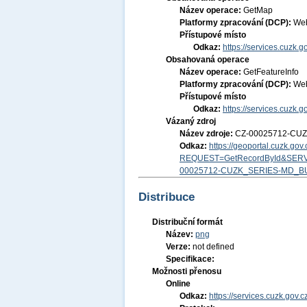
Název operace:
GetMap
Platformy zpracování (DCP):
Web
Přístupové místo
Odkaz:
https://services.cuzk
Obsahovaná operace
Název operace:
GetFeatureInfo
Platformy zpracování (DCP):
Web
Přístupové místo
Odkaz:
https://services.cuzk
Vázaný zdroj
Název zdroje:
CZ-00025712-CU
Odkaz:
https://geoportal.cuzk.go
REQUEST=GetRecordById&SERV
00025712-CUZK_SERIES-MD_B
Distribuce
Distribuční formát
Název:
png
Verze:
not defined
Specifikace:
Možnosti přenosu
Online
Odkaz:
https://services.cuzk.go