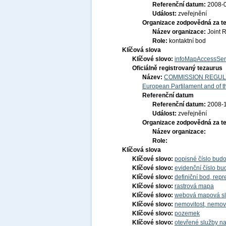
Referenční datum:
2008-
Událost:
zveřejnění
Organizace zodpovědná za t
Název organizace:
Joint 
Role:
kontaktní bod
Klíčová slova
Klíčové slovo:
infoMapAccessSer
Oficiálně registrovaný tezaurus
Název:
COMMISSION REGULATI
European Partilament and of th
Referenční datum
Referenční datum:
2008-
Událost:
zveřejnění
Organizace zodpovědná za t
Název organizace:
Role:
Klíčová slova
Klíčové slovo:
popisné číslo bud
Klíčové slovo:
evidenční číslo bu
Klíčové slovo:
definiční bod, repr
Klíčové slovo:
rastrová mapa
Klíčové slovo:
webová mapová s
Klíčové slovo:
nemovitost, nemov
Klíčové slovo:
pozemek
Klíčové slovo:
otevřené služby na