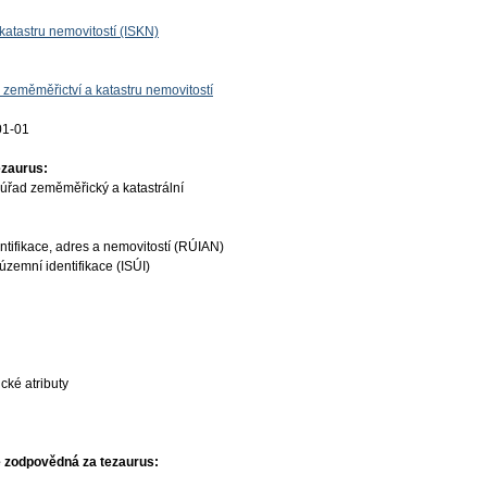
katastru nemovitostí (ISKN)
 zeměměřictví a katastru nemovitostí
01-01
ezaurus:
úřad zeměměřický a katastrální
ntifikace, adres a nemovitostí (RÚIAN)
územní identifikace (ISÚI)
cké atributy
 zodpovědná za tezaurus: