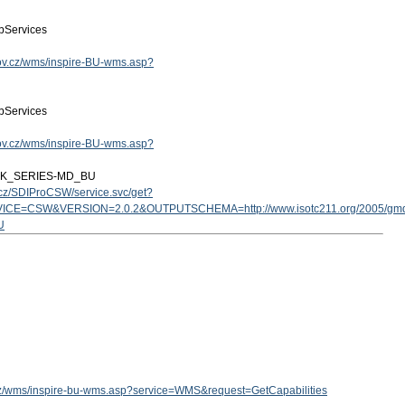
Services
.gov.cz/wms/inspire-BU-wms.asp?
Services
.gov.cz/wms/inspire-BU-wms.asp?
ZK_SERIES-MD_BU
v.cz/SDIProCSW/service.svc/get?
ICE=CSW&VERSION=2.0.2&OUTPUTSCHEMA=http://www.isotc211.org/2005/g
U
v.cz/wms/inspire-bu-wms.asp?service=WMS&request=GetCapabilities