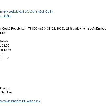
mínky poskytování síťových služeb ČÚZK
cí služba
 České Republiky, tj. 78 870 km2 (k 31. 12. 2016), ,28% budov nemá definiční bod
SPIRE.
helník
e:
12.09
ce:
18.86
.55
e:
51.06
Metadata
Services
.gov.cz/wms/inspire-BU-wms.asp?