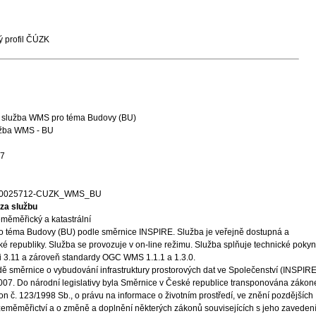
 profil ČÚZK
í služba WMS pro téma Budovy (BU)
užba WMS - BU
27
00025712-CUZK_WMS_BU
za službu
měměřický a katastrální
ro téma Budovy (BU) podle směrnice INSPIRE. Služba je veřejně dostupná a
é republiky. Služba se provozuje v on-line režimu. Služba splňuje technické poky
zi 3.11 a zároveň standardy OGC WMS 1.1.1 a 1.3.0.
ě směrnice o vybudování infrastruktury prostorových dat ve Společenství (INSPIRE
 2007. Do národní legislativy byla Směrnice v České republice transponována záko
on č. 123/1998 Sb., o právu na informace o životním prostředí, ve znění pozdějších
 zeměměřictví a o změně a doplnění některých zákonů souvisejících s jeho zaveden