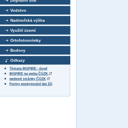
Dopravní sítě
Vodstvo
Nadmořská výška
Využití území
Ortofotosnímky
Budovy
Odkazy
Témata INSPIRE - úvod
INSPIRE na webu ČÚZK
webové stránky ČÚZK
Formy poskytování dat ZÚ