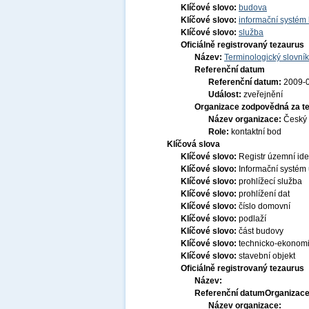
Klíčové slovo:
budova
Klíčové slovo:
informační systém 
Klíčové slovo:
služba
Oficiálně registrovaný tezaurus
Název:
Terminologický slovník
Referenční datum
Referenční datum:
2009-
Událost:
zveřejnění
Organizace zodpovědná za t
Název organizace:
Český 
Role:
kontaktní bod
Klíčová slova
Klíčové slovo:
Registr územní ide
Klíčové slovo:
Informační systém 
Klíčové slovo:
prohlížecí služba
Klíčové slovo:
prohlížení dat
Klíčové slovo:
číslo domovní
Klíčové slovo:
podlaží
Klíčové slovo:
část budovy
Klíčové slovo:
technicko-ekonomi
Klíčové slovo:
stavební objekt
Oficiálně registrovaný tezaurus
Název:
Referenční datum
Organizace
Název organizace: