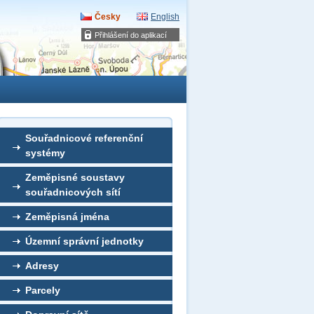
Česky
English
Přihlášení do aplikací
Souřadnicové referenční
systémy
Zeměpisné soustavy
souřadnicových sítí
Zeměpisná jména
Územní správní jednotky
Adresy
Parcely