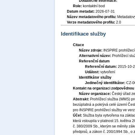
Dodatečné informace:
Role:
kontaktní bod
Datum metadat:
2026-07-31
Název metadatového profilu:
Metadatový
Verze metadatového profilu:
2.0
Identifikace služby
Citace
Název zdroje:
INSPIRE prohlížec
Alternativní název:
Prohlížecí sl
Referenční datum
Referenční datum:
2015-10-
Událost:
vytvoření
Identifikátor služby
Jedinečný identifikátor:
CZ-
Kontakt na organizaci zodpovědnou 
Název organizace:
Český úřad ze
Abstrakt:
Prohlížecí služba (WMS) p
bezúplatná a pokrývá celé území Česk
pro INSPIRE prohlížecí služby ve ver
Účel:
Služba byla vytvořena na základ
která vstoupila v platnost 15. května
č. 380/2009 Sb., kterým se měnily zák
předpisů, a zákon č. 200/1994 Sb., o