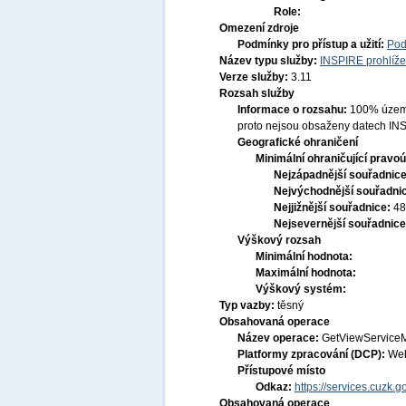
Role:
Omezení zdroje
Podmínky pro přístup a užití:
Pod
Název typu služby:
INSPIRE prohlíže
Verze služby:
3.11
Rozsah služby
Informace o rozsahu:
100% území
proto nejsou obsaženy datech IN
Geografické ohraničení
Minimální ohraničující pravoú
Nejzápadnější souřadnic
Nejvýchodnější souřadni
Nejjižnější souřadnice:
48
Nejsevernější souřadnic
Výškový rozsah
Minimální hodnota:
Maximální hodnota:
Výškový systém:
Typ vazby:
těsný
Obsahovaná operace
Název operace:
GetViewService
Platformy zpracování (DCP):
Web
Přístupové místo
Odkaz:
https://services.cuzk
Obsahovaná operace