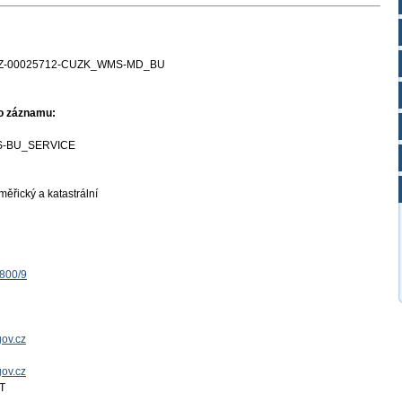
Z-00025712-CUZK_WMS-MD_BU
ho záznamu:
-BU_SERVICE
ěřický a katastrální
1800/9
ov.cz
gov.cz
T