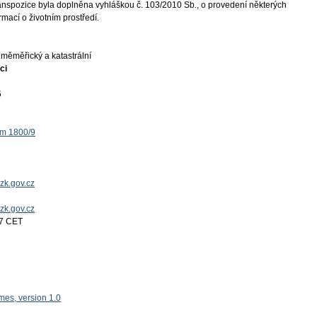
ranspozice byla doplněna vyhláškou č. 103/2010 Sb., o provedení některých
mací o životním prostředí.
měměřický a katastrální
ci
5
ěm 1800/9
zk.gov.cz
uzk.gov.cz
17 CET
es, version 1.0