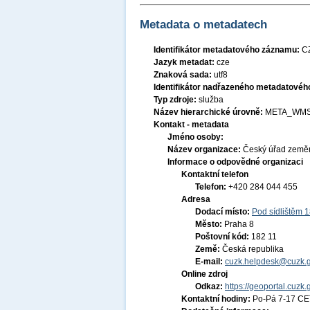
Metadata o metadatech
Identifikátor metadatového záznamu:
C
Jazyk metadat:
cze
Znaková sada:
utf8
Identifikátor nadřazeného metadatové
Typ zdroje:
služba
Název hierarchické úrovně:
META_WMS
Kontakt - metadata
Jméno osoby:
Název organizace:
Český úřad zeměm
Informace o odpovědné organizaci
Kontaktní telefon
Telefon:
+420 284 044 455
Adresa
Dodací místo:
Pod sídlištěm 
Město:
Praha 8
Poštovní kód:
182 11
Země:
Česká republika
E-mail:
cuzk.helpdesk@cuzk.g
Online zdroj
Odkaz:
https://geoportal.cuzk.
Kontaktní hodiny:
Po-Pá 7-17 CE