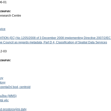
06-01
ezaurus:
Research Centre
vice
ON (EC) No 1205/2008 of 3 December 2008 implementing Directive 2007/2/EC 
e Council as regards metadata, Part D 4, Classification of Spatial Data Services
12-03
ezaurus:
ovy
dovy
ezentační bod, centroid
lužba (WMS)
itá věc
d prostorovými daty