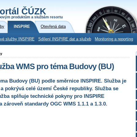
ortál ČÚZK
povým produktům a službám resortu
žby
INSPIRE
Otevřená data
ové služby INSPIRE
Sdílení INSPIRE dat a služeb
Monitoring a reporting
sy
služba WMS pro téma Budovy (BU)
éma Budovy (BU) podle směrnice INSPIRE. Služba je
 a pokrývá celé území České republiky. Služba se
lužba splňuje technické pokyny pro INSPIRE
1 a zároveň standardy OGC WMS 1.1.1 a 1.3.0.