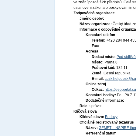
ve znění pozdějších předpisů. Celá t
ustanovení zákona o poskytování infor
Zodpovědná organizace
Jméno osoby:
Název organizace:
Český úřad ze
Informace o odpovědné organiza
Kontaktní telefon
Telefon:
+420 284 044 45
Fax:
Adresa
Dodací místo:
Pod sídlišt
Město:
Praha 8
Poštovní kód:
182 11
Země:
Česká republika
E-mail:
cuzk.helpdesk@cu
Online zdroj
Odkaz:
https://geoportal.c
Kontaktní hodiny:
Po - Pá 7-
Dodatečné informace:
Role:
správce
Klíčová slova
Klíčové slovo:
Budovy
Oficiálně registrovaný tezaurus
Název:
GEMET - INSPIRE them
Referenční datum