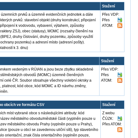
Stažení
, územních prvků a územně evidenčních jednotek a dále
Přes VDP:
terých prvků: stavební objekt (druhy konstrukcí, připojení
Přes
, připojení k vodovodu, vybavení, výtahem, způsoby
ATOM:
haraktery ZSJ), obec (statusy), MOMC (rozsahy členění na
BPEJ, druhy číslování, druhy pozemku, způsoby využití
chrany pozemku) a adresní místo (adresní pošty).
latností k 3. dnu)
Stažení
prvkem vedeným v RÚIAN a jsou beze zbytku skladebné
Přes VDP:
částí/městských obvodů (MOMC) územně členěných
Přes
emí celé ČR. Soubor obsahuje všechny volební okrsky a
ATOM:
nice, platnost, kód obce, kód MOMC a ID návrhu změny,
ěněn.
o obcích ve formátu CSV
Stažení
h míst vybrané obce s následujícími atributy: kód
Z webu
 název městského obvodu/městské části (vyplněn pouze u
ČÚZK:
ázev městského obvodu Prahy (vyplněn pouze u Prahy),
Přes ATOM:
lice (pouze u obcí se zavedenou uliční sítí), typ stavebního
číslo orientační, znak čísla orientačního (vyplněn pouze,