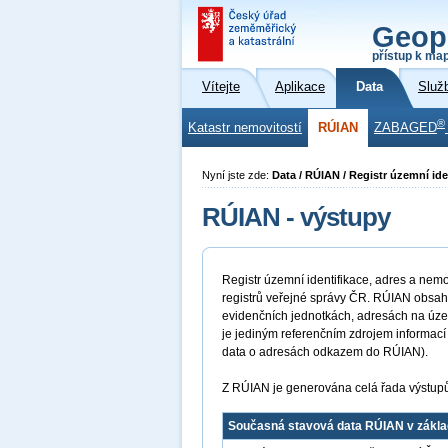
Geop
přístup k ma
Vítejte
Aplikace
Data
Služ
®
Katastr nemovitostí
RÚIAN
ZABAGED
Nyní jste zde:
Data / RÚIAN / Registr územní ide
RÚIAN - výstupy
Registr územní identifikace, adres a nemov
registrů veřejné správy ČR. RÚIAN obsah
evidenčních jednotkách, adresách na úze
je jediným referenčním zdrojem informací 
data o adresách odkazem do RÚIAN).
Z RÚIAN je generována celá řada výstup
Současná stavová data RÚIAN v zákla