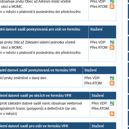
obsahuje prvky Obec až Adresní místo včetně
Přes VDP:
ků obcí a MOMC.
Přes ATOM:
n v měsíci s platností k poslednímu dni předchozího
ní datové sadě poskytovaná pro stát ve formátu
Stažení
e prvky Stát až Základní sídelní jednotka včetně
Přes VDP:
ků obcí a MOMC.
Přes ATOM:
n v měsíci s platností k poslednímu dni předchozího
dní datové sadě poskytovaná ve formátu VFR
Stažení
jící prvky změněné v daný den.
Přes VDP:
Přes ATOM:
etní datové sadě po obcích ve formátu VFR
Stažení
proti základní datové sadě navíc obsahuje vektorová
Přes VDP:
inálních hranic (polygonů) a definičních čar ulic.
Přes ATOM:
n v měsíci)
tní datové sadě pro stát ve formátu VFR
Stažení