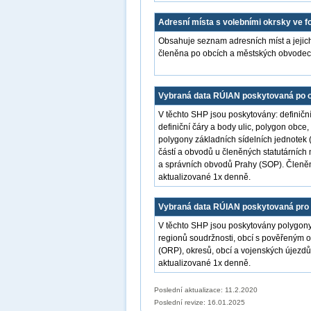
Adresní místa s volebními okrsky ve 
Obsahuje seznam adresních míst a jejich
členěna po obcích a městských obvodech
Vybraná data RÚIAN poskytovaná po 
V těchto SHP jsou poskytovány: definiční
definiční čáry a body ulic, polygon obce
polygony základních sídelních jednotek 
částí a obvodů u členěných statutárníc
a správních obvodů Prahy (SOP). Členěn
aktualizované 1x denně.
Vybraná data RÚIAN poskytovaná pro 
V těchto SHP jsou poskytovány polygony
regionů soudržnosti, obcí s pověřeným 
(ORP), okresů, obcí a vojenských újezdů
aktualizované 1x denně.
Poslední aktualizace: 11.2.2020
Poslední revize:
16.01.2025