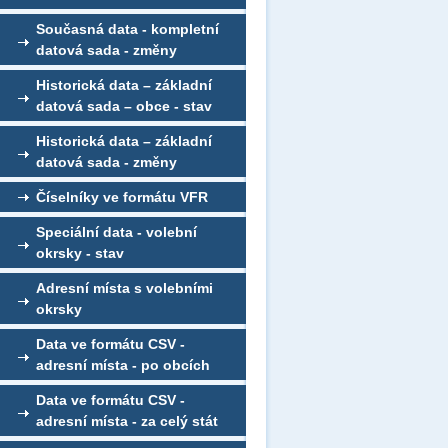
Současná data - kompletní
datová sada - změny
Historická data – základní
datová sada – obce - stav
Historická data – základní
datová sada - změny
Číselníky ve formátu VFR
Speciální data - volební
okrsky - stav
Adresní místa s volebními
okrsky
Data ve formátu CSV -
adresní místa - po obcích
Data ve formátu CSV -
adresní místa - za celý stát