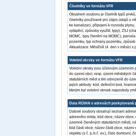
Číselníky ve formátu VFR
Obsahem souboru je číselník typů prvků
číselníky používané pro zápis údajů u něk
ke kanalizaci, připojení k rozvodu plynu
vytápění, způsoby využití, typy), ZSJ (c
MOMC, typy členění na MOMC), parcela (
pozemku, typ ochrany pozemku, způsob o
Aktualizace: Měsíčně (4. den v měsíci s p
Volební okrsky ve formátu VFR
Volební okrsky jsou účelovým územním 
do území obcí, resp. území městských 
statutárních měst a tím odvozeně do úz
jejich atributy: kód, definiční bod, hra
kterým byl volební okrsek naposledy zm
Data RÚIAN o adresách poskytovaná p
Datové soubory obsahují seznam adresníc
adresního místa, kód obce, název obce,
územně členěných statutárních měst), n
kód části obce, název části obce, název u
objektu (s č. p./s č. ev.), číslo domovní, 