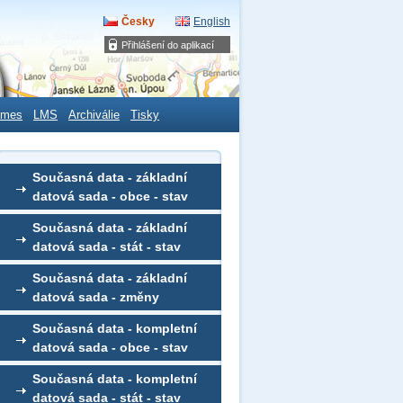
Česky
English
Přihlášení do aplikací
ames
LMS
Archiválie
Tisky
Současná data - základní
datová sada - obce - stav
Současná data - základní
datová sada - stát - stav
Současná data - základní
datová sada - změny
Současná data - kompletní
datová sada - obce - stav
Současná data - kompletní
datová sada - stát - stav