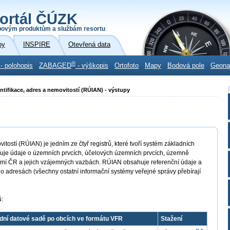
ortál ČÚZK
povým produktům a službám resortu
by
INSPIRE
Otevřená data
®
- polohopis
ZABAGED
- výškopis
Ortofoto
Mapy
Bodová pole
Geon
ntifikace, adres a nemovitostí (RÚIAN) - výstupy
itostí (RÚIAN) je jedním ze čtyř registrů, které tvoří systém základních
uje údaje o územních prvcích, účelových územních prvcích, územně
mí ČR a jejich vzájemných vazbách. RÚIAN obsahuje referenční údaje a
o adresách (všechny ostatní informační systémy veřejné správy přebírají
ů:
dní datové sadě po obcích ve formátu VFR
Stažení