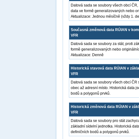
Datová sada se soubory všech obcí ČR, 
data ve formě generalizovaných nebo orig
Aktualizace: Jednou měsíčně (vždy 1. de
Současná změnová data RÚIAN v kompl
VFR
Datová sada se soubory za stát, proti z
formě generalizovaných nebo originálních
Aktualizace: Denně
Historická stavová data RÚIAN v zákl
VFR
Datová sada se soubory všech obcí ČR s 
obec až adresní místo. Historická data j
bodů a polygonů prvků.
Historická změnová data RÚIAN v zákl
VFR
Datová sada se soubory pro stát zachycuj
základní sídelní jednotka. Historická dat
definičních bodů a polygonů prvků.