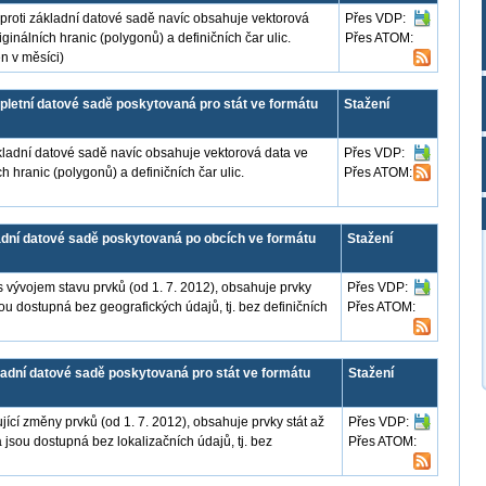
proti základní datové sadě navíc obsahuje vektorová
Přes VDP:
inálních hranic (polygonů) a definičních čar ulic.
Přes ATOM:
n v měsíci)
etní datové sadě poskytovaná pro stát ve formátu
Stažení
ákladní datové sadě navíc obsahuje vektorová data ve
Přes VDP:
 hranic (polygonů) a definičních čar ulic.
Přes ATOM:
adní datové sadě poskytovaná po obcích ve formátu
Stažení
vývojem stavu prvků (od 1. 7. 2012), obsahuje prvky
Přes VDP:
sou dostupná bez geografických údajů, tj. bez definičních
Přes ATOM:
adní datové sadě poskytovaná pro stát ve formátu
Stažení
ící změny prvků (od 1. 7. 2012), obsahuje prvky stát až
Přes VDP:
a jsou dostupná bez lokalizačních údajů, tj. bez
Přes ATOM: