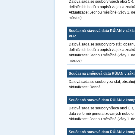
Datová sada se soubory všech obcí ČR, 
definičních bodů a popisů vlajek a zna
Aktualizace: Jednou měsíčně (vždy 1. de
měsíce)
Současná stavová data RÚIAN v základ
VFR
Datová sada se soubory pro stát, obsahuj
definičních bodů a popisů vlajek a zna
Aktualizace: Jednou měsíčně (vždy 1. de
měsíce)
Současná změnová data RÚIAN v zákla
Datová sada se soubory za stát, obsahu
Aktualizace: Denně
Současná stavová data RÚIAN v kompl
Datová sada se soubory všech obcí ČR, 
data ve formě generalizovaných nebo orig
Aktualizace: Jednou měsíčně (vždy 1. de
Současná stavová data RÚIAN v komple