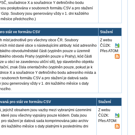
, PSČ, souřadnice X a souřadnice Y definičního bodu
 jsou poskytována v souborech formátu CSV a pro stažení
 Gzip. Soubory jsou generovány vždy v 1. dni každého
i měsíce předchozího.)
ro stát ve formátu CSV
Stažení
 míst jednotlivě pro všechny obce ČR. Soubory
Z webu
ních míst dané obce s následujícími atributy: kód adresního
ČÚZK:
stského obvodu/městské části (vyplněn pouze u územně
Přes ATOM:
stského obvodu Prahy (vyplněn pouze u Prahy), kód části
e u obcí se zavedenou uliční sítí), typ stavebního objektu
rientační, znak čísla orientačního (vyplněn pouze, pokud je k
adnice X a souřadnice Y definičního bodu adresního místa a
v souborech formátu CSV a pro stažení je datová sada
 jsou generovány vždy v 1. dni každého měsíce s daty
hozího.
ovaná pro stát ve formátu CSV
Stažení
, jejichž obsahem jsou vazby mezi vybranými územními
Z webu
 které jsou všechny vypsány pouze kódem. Data jsou
ČÚZK:
pro stažení je datová sada komprimována jako archiv
Přes ATOM:
 dni každého měsíce s daty platnými k poslednímu dni