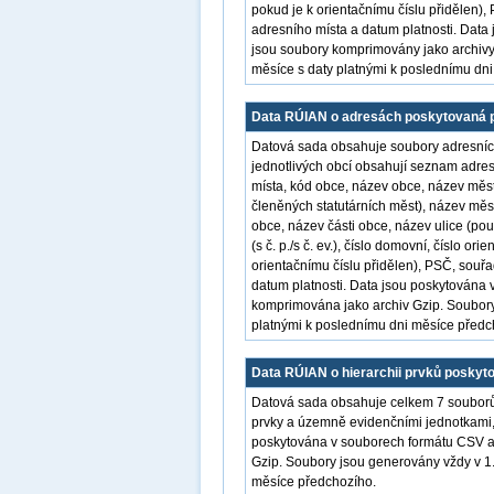
pokud je k orientačnímu číslu přidělen)
adresního místa a datum platnosti. Data
jsou soubory komprimovány jako archivy
měsíce s daty platnými k poslednímu dn
Data RÚIAN o adresách poskytovaná p
Datová sada obsahuje soubory adresních
jednotlivých obcí obsahují seznam adres
místa, kód obce, název obce, název mě
členěných statutárních měst), název mě
obce, název části obce, název ulice (pouz
(s č. p./s č. ev.), číslo domovní, číslo o
orientačnímu číslu přidělen), PSČ, souř
datum platnosti. Data jsou poskytována 
komprimována jako archiv Gzip. Soubory
platnými k poslednímu dni měsíce předc
Data RÚIAN o hierarchii prvků poskyt
Datová sada obsahuje celkem 7 souborů
prvky a územně evidenčními jednotkami,
poskytována v souborech formátu CSV a 
Gzip. Soubory jsou generovány vždy v 1.
měsíce předchozího.