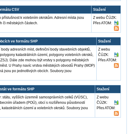
formátu CSV
Stažení
 příslušnost k volebním okrskům. Adresní místa jsou
Z webu ČÚZK:
 či městských částech.
Přes ATOM:
obcích ve formátu SHP
Stažení
 body adresních míst, definiční body stavebních objektů,
Z webu
, polygony katastrálních území, polygony volebních okrsků,
ČÚZK:
(ZSJ). Dále zde mohou být vrstvy s polygony městských
Přes ATOM:
h měst. U Prahy navíc vrstva městských obvodů Prahy (MOP)
á jsou po jednotlivých obcích. Soubory jsou
stát ve formátu SHP
Stažení
: státu, vyšších územně samosprávních celků (VÚSC),
Z webu
obecním úřadem (POÚ), obcí s rozšířenou působností
ČÚZK:
, katastrálních území a volebních okrsků. Soubory jsou
Přes ATOM: