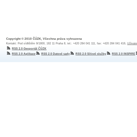
Copyright © 2010 ČÚZK, Všechna práva vyhrazena
Kontakt: Pod sídlištěm 9/1800, 182 11 Praha 8, tel.: +420 284 041 111, fax: +420 284 041 416,
Uživate
RSS 2.0 Geoportál ČÚZK
RSS 2.0 Aplikace
RSS 2.0 Datové sady
RSS 2.0 Síťové služby
RSS 2.0 INSPIRE