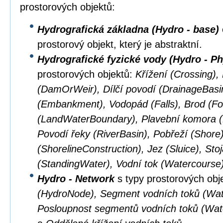
prostorových objektů:
Hydrografická základna (Hydro - base)
prostorový objekt, který je abstraktní.
Hydrografické fyzické vody (Hydro - Ph
prostorových objektů:
Křížení (Crossing),
(DamOrWeir), Dílčí povodí (DrainageBasi
(Embankment), Vodopád (Falls), Brod (Fo
(LandWaterBoundary), Plavební komora (L
Povodí řeky (RiverBasin), Pobřeží (Shore
(ShorelineConstruction), Jez (Sluice), Sto
(StandingWater), Vodní tok (Watercourse
Hydro - Network
s typy prostorových obj
(HydroNode), Segment vodních toků (Wat
Posloupnost segmentů vodních toků (Wa