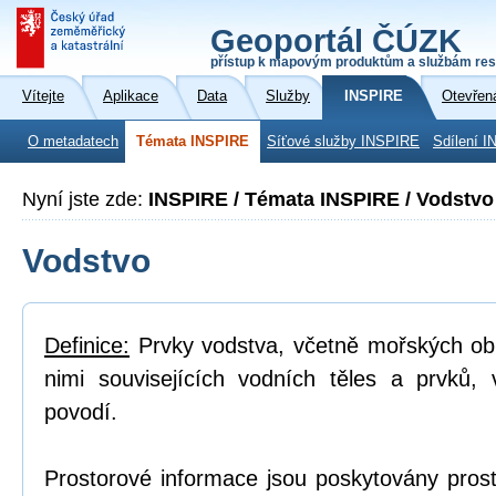
Geoportál ČÚZK
přístup k mapovým produktům a službám res
Vítejte
Aplikace
Data
Služby
INSPIRE
Otevřen
O metadatech
Témata INSPIRE
Síťové služby INSPIRE
Sdílení I
Nyní jste zde:
INSPIRE / Témata INSPIRE / Vodstvo
Vodstvo
Definice:
Prvky vodstva, včetně mořských obl
nimi souvisejících vodních těles a prvků, 
povodí.
Prostorové informace jsou poskytovány prost