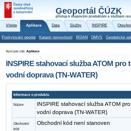
Geoportál ČÚZK
přístup k mapovým produktům a službám res
Vítejte
Aplikace
Data
Služby
INSPIRE
Otevřen
Poskytování geodat
Katastr nemovitostí
RÚIAN
DMVS
Geodetické ap
Nyní jste zde:
Aplikace
INSPIRE stahovací služba ATOM pro t
vodní doprava (TN-WATER)
Informace o produktu
INSPIRE stahovací služba ATOM pro 
Název
vodní doprava (TN-WATER)
Obchodní kód není stanoven
Obchodní
kód