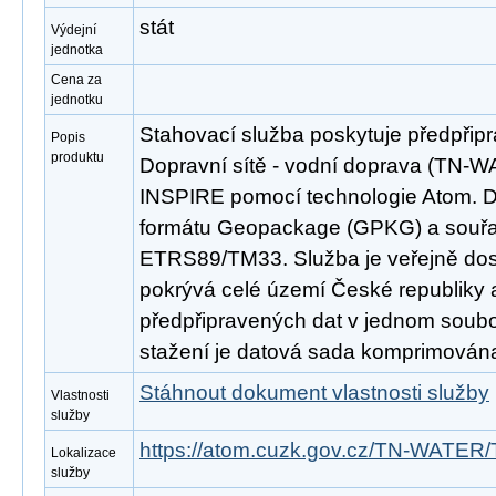
stát
Výdejní
jednotka
Cena za
jednotku
Stahovací služba poskytuje předpřip
Popis
produktu
Dopravní sítě - vodní doprava (TN-
INSPIRE pomocí technologie Atom. D
formátu Geopackage (GPKG) a souř
ETRS89/TM33. Služba je veřejně dos
pokrývá celé území České republiky
předpřipravených dat v jednom soubor
stažení je datová sada komprimována
Stáhnout dokument vlastnosti služby
Vlastnosti
služby
https://atom.cuzk.gov.cz/TN-WATE
Lokalizace
služby