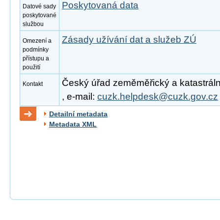
Poskytovaná data
Datové sady
poskytované
službou
Zásady užívání dat a služeb ZÚ
Omezení a
podmínky
přístupu a
použití
Český úřad zeměměřický a katastrální
Kontakt
, e-mail:
cuzk.helpdesk@cuzk.gov.cz
Detailní metadata
Metadata XML