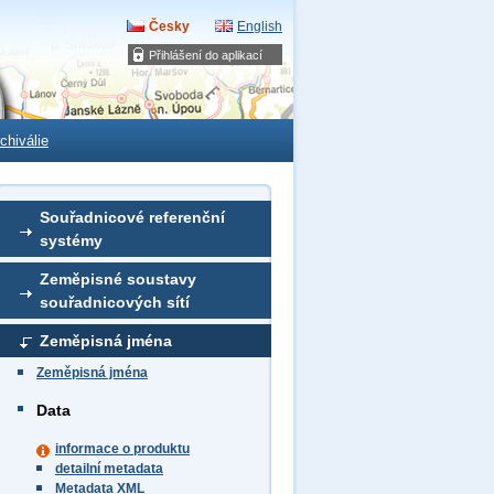
Česky
English
Přihlášení do aplikací
chiválie
Souřadnicové referenční
systémy
Zeměpisné soustavy
souřadnicových sítí
Zeměpisná jména
Zeměpisná jména
Data
informace o produktu
detailní metadata
Metadata XML