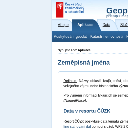
Geop
přístup k ma
Vítejte
Aplikace
Data
Služ
Poskytování geodat
Katastr nemovitostí
Nyní jste zde:
Aplikace
Zeměpisná jména
Definice:
Názvy oblastí, krajů, měst, ob
veřejného zájmu nebo historického význ
Pro výměnu informací týkajících se zeměp
(NamedPlace)
.
Data v resortu ČÚZK
Resort ČÚZK poskytuje data tématu Zem
line stahování dat
pomocí služeb WFS 2.0