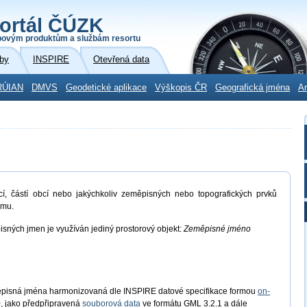
ortál ČÚZK
povým produktům a službám resortu
by
INSPIRE
Otevřená data
RÚIAN
DMVS
Geodetické aplikace
Výškopis ČR
Geografická jména
Ar
cí, částí obcí nebo jakýchkoliv zeměpisných nebo topografických prvků
amu.
isných jmen je využíván jediný prostorový objekt:
Zeměpisné jméno
ěpisná jména harmonizovaná dle INSPIRE datové specifikace formou
on-
, jako předpřipravená
souborová data
ve formátu GML 3.2.1 a dále