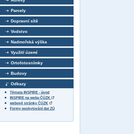
Adresy
Parcely
Dopravní sítě
Vodstvo
Nadmořská výška
Využití území
Ortofotosnímky
Budovy
Odkazy
Témata INSPIRE - úvod
INSPIRE na webu ČÚZK
webové stránky ČÚZK
Formy poskytování dat ZÚ