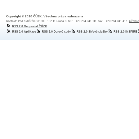
Copyright © 2010 ČÚZK, Všechna práva vyhrazena
Kontakt: Pod sídlištěm 9/1800, 182 11 Praha 8, tel.: +420 284 041 111, fax: +420 284 041 416,
Uživate
RSS 2.0 Geoportál ČÚZK
RSS 2.0 Aplikace
RSS 2.0 Datové sady
RSS 2.0 Síťové služby
RSS 2.0 INSPIRE