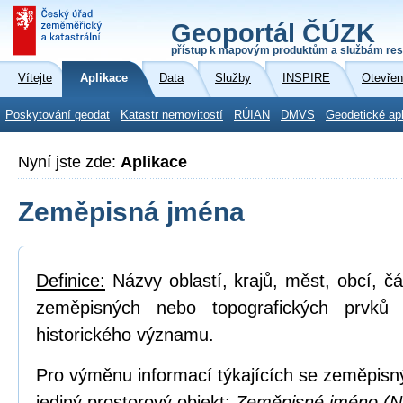
Geoportál ČÚZK
přístup k mapovým produktům a službám res
Vítejte
Aplikace
Data
Služby
INSPIRE
Otevřen
Poskytování geodat
Katastr nemovitostí
RÚIAN
DMVS
Geodetické ap
Nyní jste zde:
Aplikace
Zeměpisná jména
Definice:
Názvy oblastí, krajů, měst, obcí, čá
zeměpisných nebo topografických prvků
historického významu.
Pro výměnu informací týkajících se zeměpisn
jediný prostorový objekt:
Zeměpisné jméno (