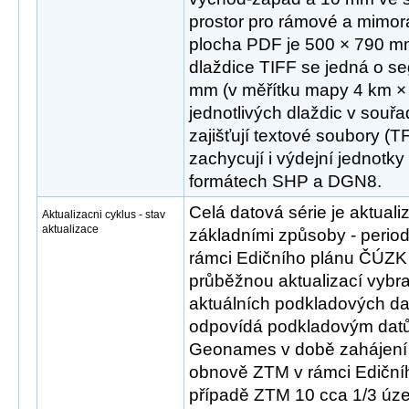
prostor pro rámové a mimo
plocha PDF je 500 × 790 mm
dlaždice TIFF se jedná o 
mm (v měřítku mapy 4 km × 
jednotlivých dlaždic v sou
zajišťují textové soubory (T
zachycují i výdejní jednotky
formátech SHP a DGN8.
Celá datová série je aktua
Aktualizacni cyklus - stav
aktualizace
základními způsoby - peri
rámci Edičního plánu ČÚZK 
průběžnou aktualizací vybr
aktuálních podkladových dat
odpovídá podkladovým d
Geonames v době zahájení 
obnově ZTM v rámci Ediční
případě ZTM 10 cca 1/3 úz