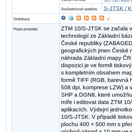
S-JTSK / K
Souřadnicové systémy
Distribuce
ZTM 10/S-JTSK se začala v r
Popis produktu
technologií ze Základní báz
České republiky (ZABAGED
geografických jmen České 
náhrada Základní mapy ČR 
dispozici je ve formě tisk
s kompletním obsahem mapov
formě TIFF (RGB, barevná hl
508 dpi, komprese LZW) a 
SHP a DGN8, které umožňují 
míře i editovat data ZTM 1
aplikacích. Výdejní jednotk
10/S-JTSK. V případě tisko
plochu 400 × 500 mm s př
východ-západ a 10 mm ve sm