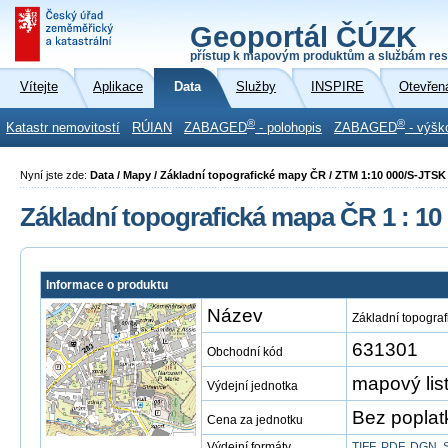
Geoportál ČÚZK
přístup k mapovým produktům a službám res
Vítejte
Aplikace
Data
Služby
INSPIRE
Otevřen
®
®
Katastr nemovitostí
RÚIAN
ZABAGED
- polohopis
ZABAGED
- výšk
Nyní jste zde:
Data / Mapy / Základní topografické mapy ČR / ZTM 1:10 000/S-JTSK
Základní topografická mapa ČR 1 : 10
Informace o produktu
Název
Základní topogra
631301
Obchodní kód
mapový li
Výdejní jednotka
Bez poplat
Cena za jednotku
Výdejní formáty
TIFF
,
PDF
,
DGN
,