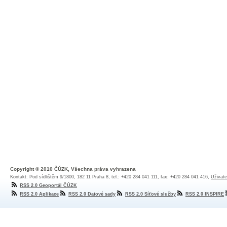
Copyright © 2010 ČÚZK, Všechna práva vyhrazena
Kontakt: Pod sídlištěm 9/1800, 182 11 Praha 8, tel.: +420 284 041 111, fax: +420 284 041 416,
Uživate
RSS 2.0 Geoportál ČÚZK
RSS 2.0 Aplikace
RSS 2.0 Datové sady
RSS 2.0 Síťové služby
RSS 2.0 INSPIRE