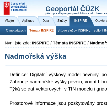
Geoportál ČÚZK
přístup k mapovým produktům a službám res
Vítejte
Aplikace
Data
Služby
INSPIRE
Otevřen
O metadatech
Témata INSPIRE
Síťové služby INSPIRE
Sdílení I
Nyní jste zde:
INSPIRE / Témata INSPIRE / Nadmoř
Nadmořská výška
Definice:
Digitální výškový model pevniny, p
Zahrnuje nadmořské výšky pevnin, vodní hlou
Týká se dat vektorových, v TIN modelu i grid
Prostorové informace jsou poskytovány prost