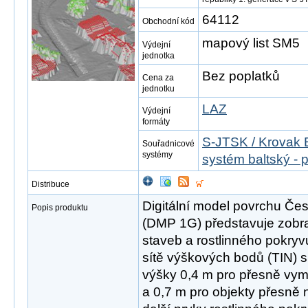
64112
Obchodní kód
mapový list SM5
Výdejní
jednotka
Bez poplatků
Cena za
jednotku
LAZ
Výdejní
formáty
S-JTSK / Krovak 
Souřadnicové
systémy
systém baltský - 
Distribuce
Digitální model povrchu Čes
Popis produktu
(DMP 1G) představuje zobr
staveb a rostlinného pokryv
sítě výškových bodů (TIN) s
výšky 0,4 m pro přesně vym
a 0,7 m pro objekty přesně 