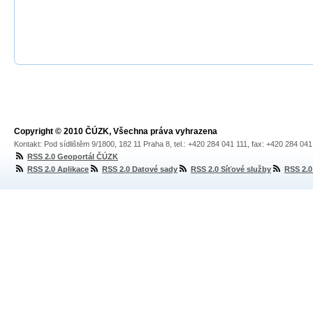
Copyright © 2010 ČÚZK, Všechna práva vyhrazena
Kontakt: Pod sídlištěm 9/1800, 182 11 Praha 8, tel.: +420 284 041 111, fax: +420 284 04
RSS 2.0 Geoportál ČÚZK
RSS 2.0 Aplikace
RSS 2.0 Datové sady
RSS 2.0 Síťové služby
RSS 2.0