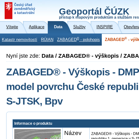
Geoportál ČÚZK
přístup k mapovým produktům a službám res
Vítejte
Aplikace
Data
Služby
INSPIRE
Otevřen
®
®
Katastr nemovitostí
RÚIAN
ZABAGED
- polohopis
ZABAGED
- výš
Nyní jste zde:
Data / ZABAGED® - výškopis / ZAB
ZABAGED® - Výškopis - DMP 1
model povrchu České republi
S-JTSK, Bpv
Informace o produktu
Název
ZABAGED® - Výškopis - DMP
republiky 1. generace v S-J