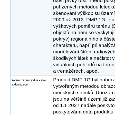
další prvky rostlinného pokr
pořízených metodou leteck
skenování výškopisu území 
2009 až 2013. DMP 1G je u
výškových poměrů terénu (
objektů na něm se vyskytujíc
pokryv) regionálního a částe
charakteru, např. při analýzá
modelování šíření radiových
škodlivých látek a nečistot 
virtuálních pohledů na terén
a trenažérech, apod.
Produkt DMP 1G byl nahra
Aktualizační cyklus - stav
aktualizace
vytvořeným metodou obrazo
měřických snímků. Upozor
jsou na většině území již z
od 1.1 2027 nadále poskyt
poskytována data produktu 