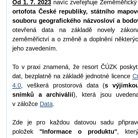
Od 1. 7. 2023
navíc zveřejňuje Zeměměřický
ortofota České republiky, státního mapov
souboru geografického názvosloví a bodo
otevřená data na základě novely zák
zeměměřictví a o změně a doplnění některýc
jeho zavedením.
To v praxi znamená, že resort ČÚZK poskyt
dat, bezplatně na základě jednotné licence
C
4.0
, veškerá prostorová data (
s výjimko
snímků a archiválií
), která jsou uvede
v záložce
Data
.
Zde je pro každou datovou sadu připrav
položek
"Informace o produktu"
, kter