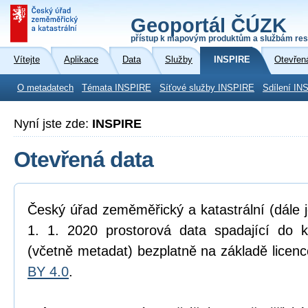
Geoportál ČÚZK
přístup k mapovým produktům a službám res
Vítejte
Aplikace
Data
Služby
INSPIRE
Otevřen
O metadatech
Témata INSPIRE
Síťové služby INSPIRE
Sdílení IN
Nyní jste zde:
INSPIRE
Otevřená data
Český úřad zeměměřický a katastrální (dále 
1. 1. 2020 prostorová data spadající do 
(včetně metadat) bezplatně na základě licen
BY 4.0
.