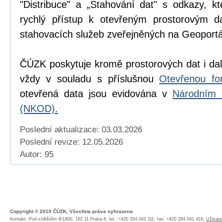
"Distribuce" a „Stahování dat" s odkazy, k
rychlý přístup k otevřeným prostorovým d
stahovacích služeb zveřejněných na Geoport
ČÚZK poskytuje kromě prostorových dat i dal
vždy v souladu s příslušnou
Otevřenou fo
otevřená data jsou evidována v
Národním 
(NKOD).
Poslední aktualizace: 03.03.2026
Poslední revize:
12.05.2026
Autor: 95
Copyright © 2010 ČÚZK, Všechna práva vyhrazena
Kontakt: Pod sídlištěm 9/1800, 182 11 Praha 8, tel.: +420 284 041 111, fax: +420 284 041 416,
Uživate