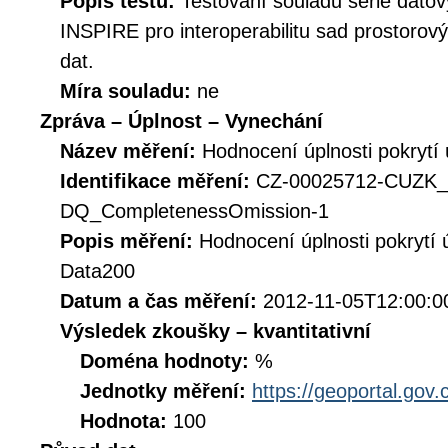
Popis testu:
Testování souladu série datov
INSPIRE pro interoperabilitu sad prostorov
dat.
Míra souladu:
ne
Zpráva – Úplnost – Vynechání
Název měření:
Hodnocení úplnosti pokryt
Identifikace měření:
CZ-00025712-CUZK_
DQ_CompletenessOmission-1
Popis měření:
Hodnocení úplnosti pokrytí
Data200
Datum a čas měření:
2012-11-05T12:00:0
Výsledek zkoušky – kvantitativní
Doména hodnoty:
%
Jednotky měření:
https://geoportal.gov.
Hodnota:
100