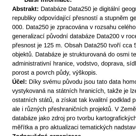
Abstrakt:
Databáze Data250 je digitální geo
republiky odpovídající přesností a stupněm g
000. Data250 je zpracována v rozsahu celého
generalizací původní databáze Data200 v roc
přesnost je 125 m. Obsah Data250 tvoří cca 
objektů. Databáze je strukturovaná do osmi t
administrativní hranice, vodstvo, doprava, sídl
porost a povrch půdy, výškopis.
Účel:
Díky svému původu jsou tato data hom
vystykovaná na státních hranicích, takže je 
ostatních států, a získat tak kvalitní podklad 
ale i různých přeshraničních projektů. V Zem
databáze jako zdroj pro tvorbu kartografickýc
měřítka a pro aktualizaci tematických nadst