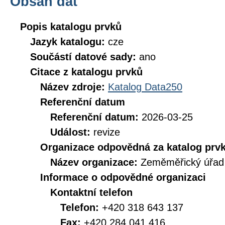
Obsah dat
Popis katalogu prvků
Jazyk katalogu:
cze
Součástí datové sady:
ano
Citace z katalogu prvků
Název zdroje:
Katalog Data250
Referenční datum
Referenční datum:
2026-03-25
Událost:
revize
Organizace odpovědná za katalog prv
Název organizace:
Zeměměřický úřad
Informace o odpovědné organizaci
Kontaktní telefon
Telefon:
+420 318 643 137
Fax:
+420 284 041 416