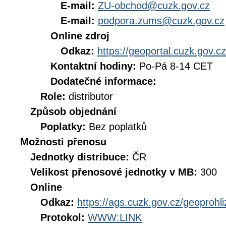
E-mail:
ZU-obchod@cuzk.gov.cz
E-mail:
podpora.zums@cuzk.gov.cz
Online zdroj
Odkaz:
https://geoportal.cuzk.gov.cz
Kontaktní hodiny:
Po-Pá 8-14 CET
Dodatečné informace:
Role:
distributor
Způsob objednání
Poplatky:
Bez poplatků
Možnosti přenosu
Jednotky distribuce:
ČR
Velikost přenosové jednotky v MB:
300
Online
Odkaz:
https://ags.cuzk.gov.cz/geoproh
Protokol:
WWW:LINK