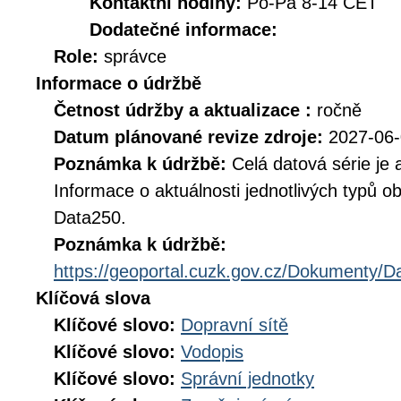
Kontaktní hodiny:
Po-Pá 8-14 CET
Dodatečné informace:
Role:
správce
Informace o údržbě
Četnost údržby a aktualizace :
ročně
Datum plánované revize zdroje:
2027-06
Poznámka k údržbě:
Celá datová série je 
Informace o aktuálnosti jednotlivých typů o
Data250.
Poznámka k údržbě:
https://geoportal.cuzk.gov.cz/Dokumenty/D
Klíčová slova
Klíčové slovo:
Dopravní sítě
Klíčové slovo:
Vodopis
Klíčové slovo:
Správní jednotky