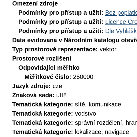
Omezení zdroje
Podmínky pro přístup a užití:
Bez poplat
Podmínky pro přístup a užití:
Licence Cr
Podmínky pro přístup a užití:
Dle Vyhlášk
Data evidovaná v Národním katalogu otev
Typ prostorové reprezentace:
vektor
Prostorové rozlišení
Odpovídající měřítko
Měřítkové číslo:
250000
Jazyk zdroje:
cze
Znaková sada:
utf8
Tematická kategorie:
sítě, komunikace
Tematická kategorie:
vodstvo
Tematická kategorie:
správní rozdělení, hra
Tematická kategorie:
lokalizace, navigace