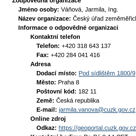
Zodpovědná organizace
Jméno osoby:
Váňová, Jarmila, Ing.
Název organizace:
Český úřad zeměměřick
Informace o odpovědné organizaci
Kontaktní telefon
Telefon:
+420 318 643 137
Fax:
+420 284 041 416
Adresa
Dodací místo:
Pod sídlištěm 1800/9
Město:
Praha 8
Poštovní kód:
182 11
Země:
Česká republika
E-mail:
jarmila.vanova@cuzk.gov.cz
Online zdroj
Odkaz:
https://geoportal.cuzk.gov.cz