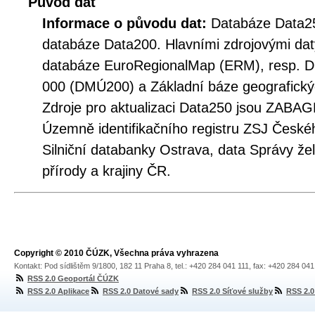
Původ dat
Informace o původu dat:
Databáze Data25
databáze Data200. Hlavními zdrojovými dat
databáze EuroRegionalMap (ERM), resp. Dig
000 (DMÚ200) a Základní báze geografic
Zdroje pro aktualizaci Data250 jsou ZABAG
Územně identifikačního registru ZSJ Českéh
Silniční databanky Ostrava, data Správy že
přírody a krajiny ČR.
Copyright © 2010 ČÚZK, Všechna práva vyhrazena
Kontakt: Pod sídlištěm 9/1800, 182 11 Praha 8, tel.: +420 284 041 111, fax: +420 284 04
RSS 2.0 Geoportál ČÚZK
RSS 2.0 Aplikace
RSS 2.0 Datové sady
RSS 2.0 Síťové služby
RSS 2.0