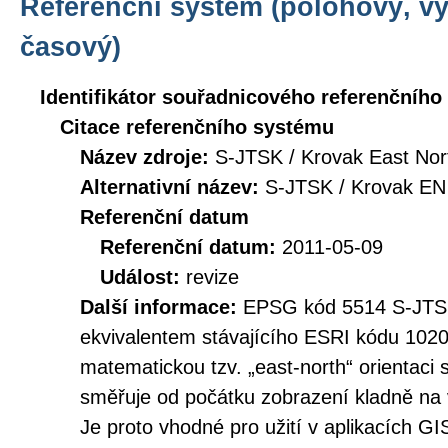
Referenční systém (polohový, v
časový)
Identifikátor souřadnicového referenčníh
Citace referenčního systému
Název zdroje:
S-JTSK / Krovak East Nor
Alternativní název:
S-JTSK / Krovak EN
Referenční datum
Referenční datum:
2011-05-09
Událost:
revize
Další informace:
EPSG kód 5514 S-JTSK 
ekvivalentem stávajícího ESRI kódu 102
matematickou tzv. „east-north“ orientaci
směřuje od počátku zobrazení kladně na 
Je proto vhodné pro užití v aplikacích GI