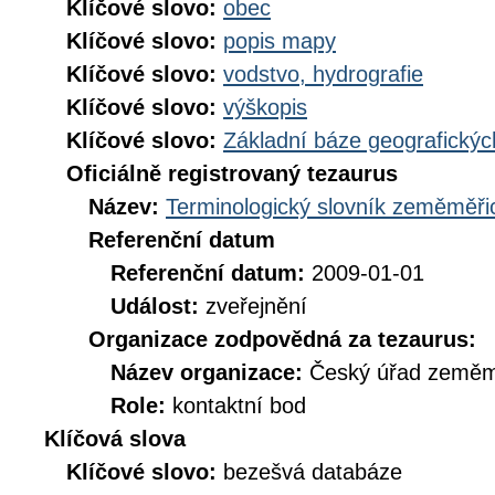
Klíčové slovo:
obec
Klíčové slovo:
popis mapy
Klíčové slovo:
vodstvo, hydrografie
Klíčové slovo:
výškopis
Klíčové slovo:
Základní báze geografick
Oficiálně registrovaný tezaurus
Název:
Terminologický slovník zeměměřic
Referenční datum
Referenční datum:
2009-01-01
Událost:
zveřejnění
Organizace zodpovědná za tezaurus:
Název organizace:
Český úřad zeměmě
Role:
kontaktní bod
Klíčová slova
Klíčové slovo:
bezešvá databáze