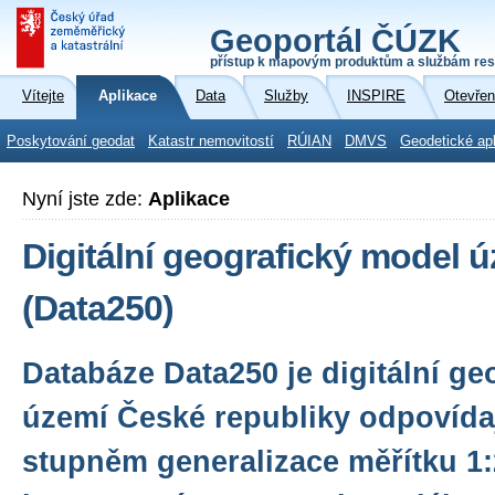
Geoportál ČÚZK
přístup k mapovým produktům a službám res
Vítejte
Aplikace
Data
Služby
INSPIRE
Otevřen
Poskytování geodat
Katastr nemovitostí
RÚIAN
DMVS
Geodetické ap
Nyní jste zde:
Aplikace
Digitální geografický model 
(Data250)
Databáze Data250 je digitální g
území České republiky odpovídaj
stupněm generalizace měřítku 1: