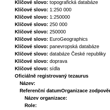
Klíčové slovo:
topografická databáze
Klíčové slovo:
1:250 000
Klíčové slovo:
1:250000
Klíčové slovo:
250 000
Klíčové slovo:
250000
Klíčové slovo:
EuroGeographics
Klíčové slovo:
panevropská databáze
Klíčové slovo:
databáze České republiky
Klíčové slovo:
doprava
Klíčové slovo:
sídla
Oficiálně registrovaný tezaurus
Název:
Referenční datum
Organizace zodpověd
Název organizace:
Role: