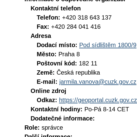
Kontaktní telefon
Telefon:
+420 318 643 137
Fax:
+420 284 041 416
Adresa
Dodací místo:
Pod sídlištěm 1800/9
Město:
Praha 8
Poštovní kód:
182 11
Země:
Česká republika
E-mail:
jarmila.vanova@cuzk.gov.cz
Online zdroj
Odkaz:
https://geoportal.cuzk.gov.cz
Kontaktní hodiny:
Po-Pá 8-14 CET
Dodatečné informace:
Role:
správce
Další informace: