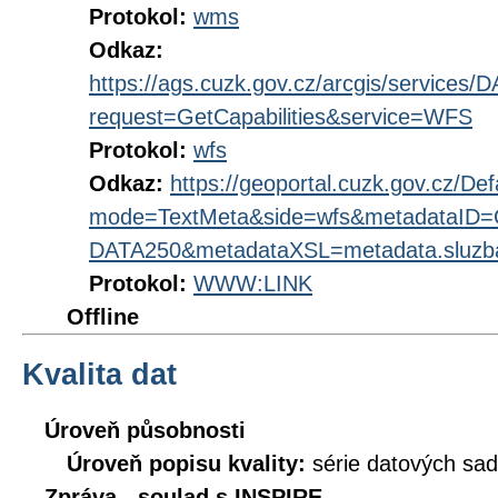
Protokol:
wms
Odkaz:
https://ags.cuzk.gov.cz/arcgis/service
request=GetCapabilities&service=WFS
Protokol:
wfs
Odkaz:
https://geoportal.cuzk.gov.cz/Def
mode=TextMeta&side=wfs&metadataID
DATA250&metadataXSL=metadata.sluzb
Protokol:
WWW:LINK
Offline
Kvalita dat
Úroveň působnosti
Úroveň popisu kvality:
série datových sad
Zpráva - soulad s INSPIRE