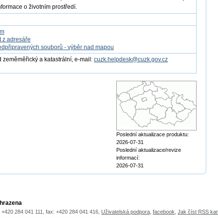
nformace o životním prostředí.
om
t z adresáře
edpřipravených souborů - výběr nad mapou
 zeměměřický a katastrální, e-mail:
cuzk.helpdesk@cuzk.gov.cz
Poslední aktualizace produktu:
2026-07-31
Poslední aktualizace/revize
informací:
2026-07-31
yhrazena
.: +420 284 041 111, fax: +420 284 041 416,
Uživatelská podpora
,
facebook
,
Jak číst RSS ka