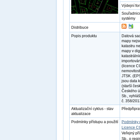
Výdejní fo
Souřadnic
systémy
Distribuce
Popis produktu
Datová sada
mapy nejso
katastru ne
mapy v dig
katastráln
importován
(licence C
nemovitost
JTSK. (EPS
jsou data 
(starší če
Českého úř
Sb., vyhlá
č. 358/201
Aktualizační cyklus - stav
Předpřipra
aktualizace
Podmínky přístupu a použití
Podmínky 
Licence C
Veřejný př
Sb., o reg