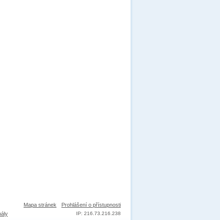
Mapa stránek
Prohlášení o přístupnosti
nály
IP: 216.73.216.238