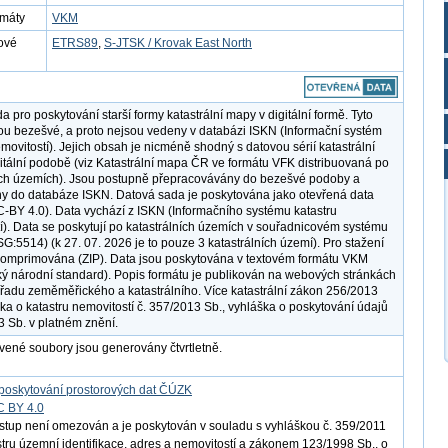
rmáty
VKM
ové
ETRS89
,
S-JTSK / Krovak East North
 pro poskytování starší formy katastrální mapy v digitální formě. Tyto
u bezešvé, a proto nejsou vedeny v databázi ISKN (Informační systém
movitostí). Jejich obsah je nicméně shodný s datovou sérií katastrální
itální podobě (viz Katastrální mapa ČR ve formátu VFK distribuovaná po
ích územích). Jsou postupně přepracovávány do bezešvé podoby a
y do databáze ISKN. Datová sada je poskytována jako otevřená data
C-BY 4.0). Data vychází z ISKN (Informačního systému katastru
í). Data se poskytují po katastrálních územích v souřadnicovém systému
G:5514) (k 27. 07. 2026 je to pouze 3 katastrálních území). Pro stažení
komprimována (ZIP). Data jsou poskytována v textovém formátu VKM
ský národní standard). Popis formátu je publikován na webových stránkách
adu zeměměřického a katastrálního. Více katastrální zákon 256/2013
ška o katastru nemovitostí č. 357/2013 Sb., vyhláška o poskytování údajů
3 Sb. v platném znění.
vené soubory jsou generovány čtvrtletně.
poskytování prostorových dat ČÚZK
C BY 4.0
ístup není omezován a je poskytován v souladu s vyhláškou č. 359/2011
istru územní identifikace, adres a nemovitostí a zákonem 123/1998 Sb., o