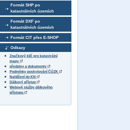
Formát SHP po
katastrálních územích
Formát DXF po
katastrálních územích
Formát CIT přes E-SHOP
Odkazy
Značkový klíč pro katastrální
mapy
předpisy a dokumenty
Podmínky poskytování ČÚZK
Nahlížení do KN
Dálkový přístup
Webové služby dálkového
přístupu