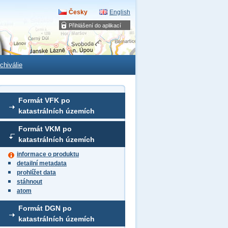
Česky
English
Přihlášení do aplikací
chiválie
Formát VFK po
katastrálních územích
Formát VKM po
katastrálních územích
informace o produktu
detailní metadata
prohlížet data
stáhnout
atom
Formát DGN po
katastrálních územích