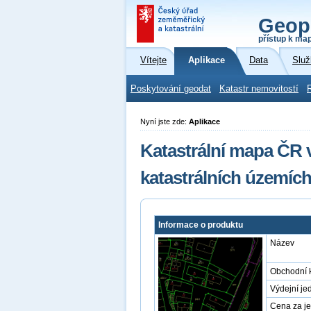
Geop
přístup k ma
Vítejte
Aplikace
Data
Služ
Poskytování geodat
Katastr nemovitostí
Nyní jste zde:
Aplikace
Katastrální mapa ČR 
katastrálních územíc
Informace o produktu
Název
Obchodní 
Výdejní je
Cena za j