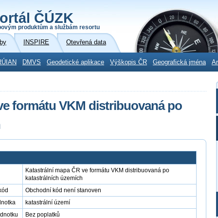
ortál ČÚZK
povým produktům a službám resortu
by
INSPIRE
Otevřená data
RÚIAN
DMVS
Geodetické aplikace
Výškopis ČR
Geografická jména
Ar
ve formátu VKM distribuovaná po
h
Katastrální mapa ČR ve formátu VKM distribuovaná po
katastrálních územích
kód
Obchodní kód není stanoven
dnotka
katastrální území
ednotku
Bez poplatků