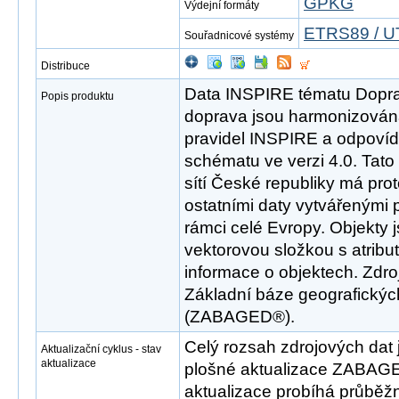
GPKG
Výdejní formáty
ETRS89 / U
Souřadnicové systémy
Distribuce
Data INSPIRE tématu Dopravn
Popis produktu
doprava jsou harmonizován
pravidel INSPIRE a odpovíd
schématu ve verzi 4.0. Tat
sítí České republiky má pro
ostatními daty vytvářenými 
rámci celé Evropy. Objekty 
vektorovou složkou s atribut
informace o objektech. Zdr
Základní báze geografickýc
(ZABAGED®).
Celý rozsah zdrojových dat 
Aktualizační cyklus - stav
aktualizace
plošné aktualizace ZABAGE
aktualizace probíhá průběž