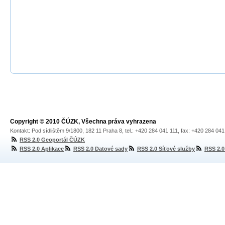
Copyright © 2010 ČÚZK, Všechna práva vyhrazena
Kontakt: Pod sídlištěm 9/1800, 182 11 Praha 8, tel.: +420 284 041 111, fax: +420 284 04
RSS 2.0 Geoportál ČÚZK
RSS 2.0 Aplikace
RSS 2.0 Datové sady
RSS 2.0 Síťové služby
RSS 2.0