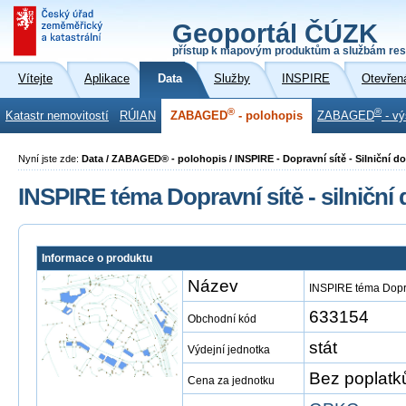
Geoportál ČÚZK
přístup k mapovým produktům a službám res
Vítejte
Aplikace
Data
Služby
INSPIRE
Otevřen
®
®
Katastr nemovitostí
RÚIAN
ZABAGED
- polohopis
ZABAGED
- vý
Nyní jste zde:
Data / ZABAGED® - polohopis / INSPIRE - Dopravní sítě - Silniční
INSPIRE téma Dopravní sítě - silnič
Informace o produktu
Název
INSPIRE téma Dopra
633154
Obchodní kód
stát
Výdejní jednotka
Bez poplatk
Cena za jednotku