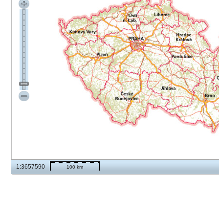
1:3657590
100 km