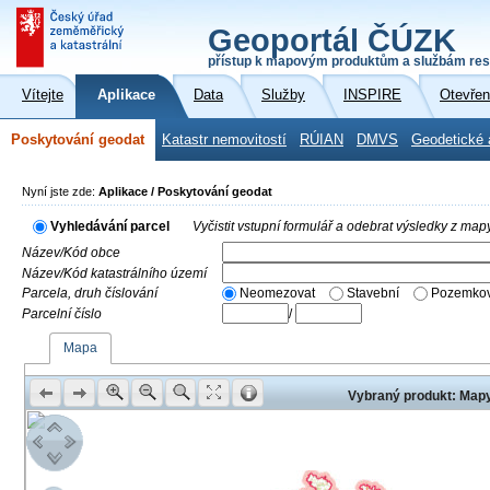
Geoportál ČÚZK
přístup k mapovým produktům a službám res
Vítejte
Aplikace
Data
Služby
INSPIRE
Otevřen
Poskytování geodat
Katastr nemovitostí
RÚIAN
DMVS
Geodetické 
Nyní jste zde:
Aplikace / Poskytování geodat
Vyhledávání parcel
Vyčistit vstupní formulář a odebrat výsledky z map
Název/Kód obce
Název/Kód katastrálního území
Parcela, druh číslování
Neomezovat
Stavební
Pozemkov
Parcelní číslo
/
Mapa
Vybraný produkt: Mapy