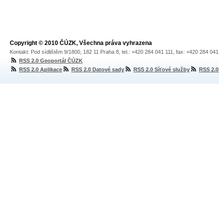
Copyright © 2010 ČÚZK, Všechna práva vyhrazena
Kontakt: Pod sídlištěm 9/1800, 182 11 Praha 8, tel.: +420 284 041 111, fax: +420 284 04
RSS 2.0 Geoportál ČÚZK
RSS 2.0 Aplikace
RSS 2.0 Datové sady
RSS 2.0 Síťové služby
RSS 2.0