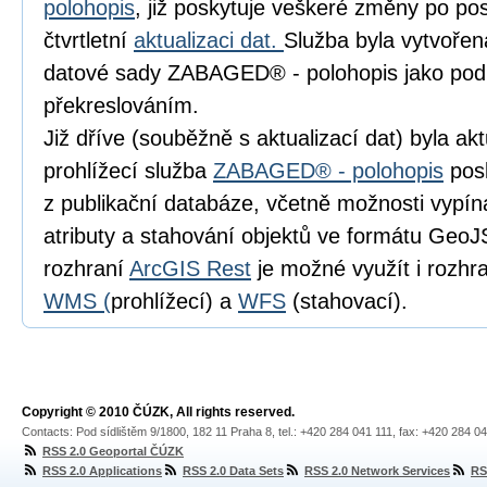
polohopis
, již poskytuje veškeré změny po pos
čtvrtletní
aktualizaci dat.
Služba byla vytvořen
datové sady ZABAGED® - polohopis jako pod
překreslováním.
Již dříve (souběžně s aktualizací dat) byla a
prohlížecí služba
ZABAGED® - polohopis
posk
z publikační databáze, včetně možnosti vypín
atributy a stahování objektů ve formátu Geo
rozhraní
ArcGIS Rest
je možné využít i rozhr
WMS (
prohlížecí) a
WFS
(stahovací).
Copyright © 2010 ČÚZK, All rights reserved.
Contacts: Pod sídlištěm 9/1800, 182 11 Praha 8, tel.: +420 284 041 111, fax: +420 284 0
RSS 2.0 Geoportal ČÚZK
RSS 2.0 Applications
RSS 2.0 Data Sets
RSS 2.0 Network Services
RS