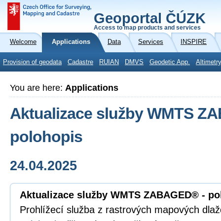
Geoportal ČÚZK
Access to map products and services
Welcome
Applications
Data
Services
INSPIRE
Provision of geodata
Cadastre
RUIAN
DMVS
Geodetic App.
Altimetr
You are here:
Applications
Aktualizace služby WMTS Z
polohopis
24.04.2025
Aktualizace služby WMTS ZABAGED® - po
Prohlížecí služba z rastrových mapových dla