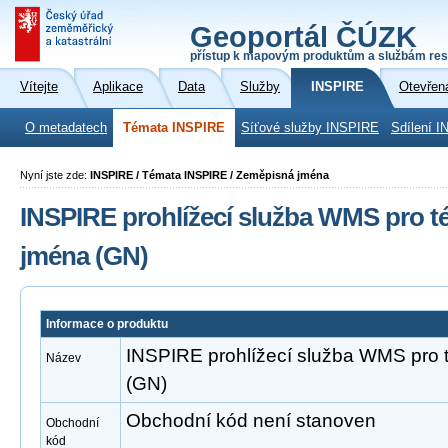
Geoportál ČÚZK
přístup k mapovým produktům a službám res
Vítejte
Aplikace
Data
Služby
INSPIRE
Otevřen
O metadatech
Témata INSPIRE
Síťové služby INSPIRE
Sdílení I
Nyní jste zde:
INSPIRE / Témata INSPIRE / Zeměpisná jména
INSPIRE prohlížecí služba WMS pro 
jména (GN)
Informace o produktu
INSPIRE prohlížecí služba WMS pro
Název
(GN)
Obchodní kód není stanoven
Obchodní
kód