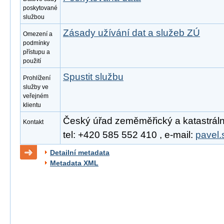
poskytované
službou
Zásady užívání dat a služeb ZÚ
Omezení a
podmínky
přístupu a
použití
Spustit službu
Prohlížení
služby ve
veřejném
klientu
Český úřad zeměměřický a katastrální
Kontakt
tel: +420 585 552 410 , e-mail:
pavel.
Detailní metadata
Metadata XML