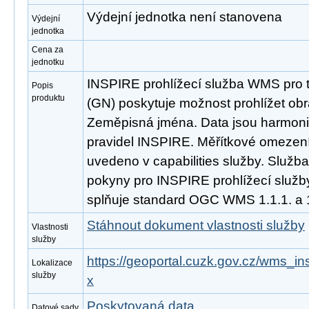
Výdejní jednotka není stanovena
Výdejní
jednotka
Cena za
jednotku
INSPIRE prohlížecí služba WMS pro
Popis
produktu
(GN) poskytuje možnost prohlížet ob
Zeměpisná jména. Data jsou harmoni
pravidel INSPIRE. Měřítkové omezení 
uvedeno v capabilities služby. Služb
pokyny pro INSPIRE prohlížecí služby
splňuje standard OGC WMS 1.1.1. a 1
Stáhnout dokument vlastnosti služby
Vlastnosti
služby
https://geoportal.cuzk.gov.cz/wms_i
Lokalizace
služby
x
Poskytovaná data
Datové sady