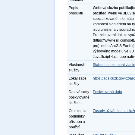
Popis
Webová služba publikují
produktu
prostředí webu ve 3D, v 
specializovaném formátu LE
kompresi s ohledem na ryc
jsou umístěna v souřadn
Pro zobrazení dat lze využ
(https://www.esri.com/sof
pro), nebo ArcGIS Earth (h
výškového modelu ve 3D v
JavaScript 4.x, nebo nati
Vlastnosti
Stáhnout dokument vlastn
služby
Lokalizace
https://ags.cuzk.gov.cz/
služby
Datové sady
Poskytovaná data
poskytované
službou
Omezení a
Zásady užívání dat a slu
podmínky
přístupu a
použití