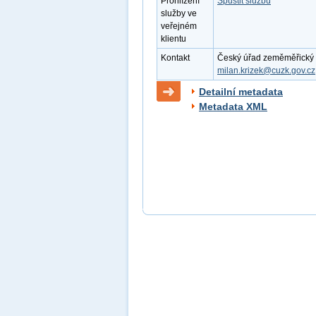
Prohlížení
Spustit službu
služby ve
veřejném
klientu
Kontakt
Český úřad zeměměřický a k
milan.krizek@cuzk.gov.cz
Detailní metadata
Metadata XML