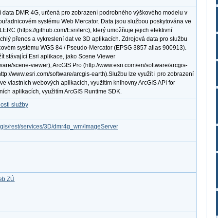
cí data DMR 4G, určená pro zobrazení podrobného výškového modelu v
souřadnicovém systému Web Mercator. Data jsou službou poskytována ve
RC (https://github.com/Esri/lerc), který umožňuje jejich efektivní
hlý přenos a vykreslení dat ve 3D aplikacích. Zdrojová data pro službu
icovém systému WGS 84 / Pseudo-Mercator (EPSG 3857 alias 900913).
ít stávající Esri aplikace, jako Scene Viewer
tware/scene-viewer), ArcGIS Pro (http://www.esri.com/en/software/arcgis-
ttp://www.esri.com/software/arcgis-earth).Službu lze využít i pro zobrazení
e vlastních webových aplikacích, využitím knihovny ArcGIS API for
vních aplikacích, využitím ArcGIS Runtime SDK.
osti služby
arcgis/rest/services/3D/dmr4g_wm/ImageServer
žeb ZÚ