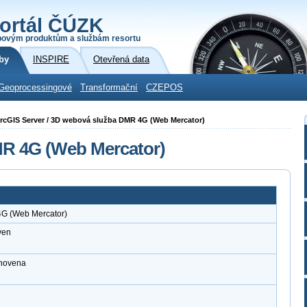
ortál ČÚZK
povým produktům a službám resortu
by
INSPIRE
Otevřená data
Geoprocessingové
Transformační
CZEPOS
i ArcGIS Server / 3D webová služba DMR 4G (Web Mercator)
R 4G (Web Mercator)
G (Web Mercator)
ven
anovena