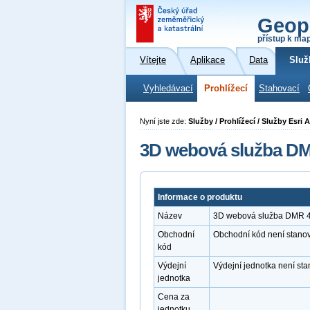
Geop
přístup k ma
Vítejte
Aplikace
Data
Služ
Vyhledávací
Prohlížecí
Stahovací
Nyní jste zde:
Služby / Prohlížecí / Služby Esr
3D webová služba DM
Informace o produktu
Název
3D webová služba DMR 4
Obchodní
Obchodní kód není stano
kód
Výdejní
Výdejní jednotka není st
jednotka
Cena za
jednotku