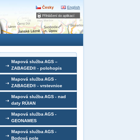
Česky
English
Přihlášení do aplikací
Mapová služba AGS –
ZABAGED® - polohopis
Mapová služba AGS -
ZABAGED® - vrstevnice
Mapová služba AGS - nad
daty RÚIAN
Mapová služba AGS -
GEONAMES
Mapová služba AGS -
Bodová pole