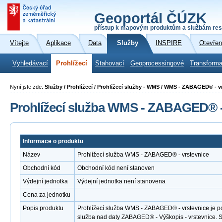
Geoportál ČÚZK
přístup k mapovým produktům a službám res
Vítejte
Aplikace
Data
Služby
INSPIRE
Otevřen
Vyhledávací
Prohlížecí
Stahovací
Geoprocessingové
Transforma
Nyní jste zde:
Služby / Prohlížecí / Prohlížecí služby - WMS / WMS - ZABAGED® - v
Prohlížecí služba WMS - ZABAGED® -
Informace o produktu
Název
Prohlížecí služba WMS - ZABAGED® - vrstevnice
Obchodní kód
Obchodní kód není stanoven
Výdejní jednotka
Výdejní jednotka není stanovena
Cena za jednotku
Popis produktu
Prohlížecí služba WMS - ZABAGED® - vrstevnice je po
služba nad daty ZABAGED® - Výškopis - vrstevnice.