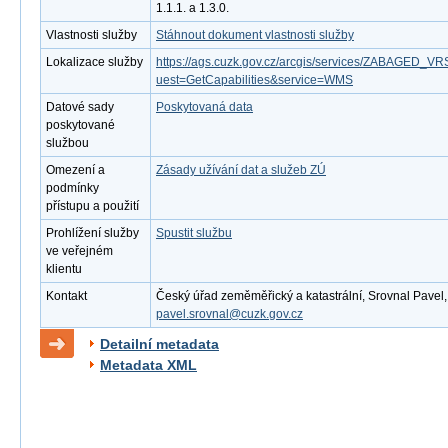
1.1.1. a 1.3.0.
Vlastnosti služby
Stáhnout dokument vlastnosti služby
Lokalizace služby
https://ags.cuzk.gov.cz/arcgis/services/ZABAGED
uest=GetCapabilities&service=WMS
Datové sady
Poskytovaná data
poskytované
službou
Omezení a
Zásady užívání dat a služeb ZÚ
podmínky
přístupu a použití
Prohlížení služby
Spustit službu
ve veřejném
klientu
Kontakt
Český úřad zeměměřický a katastrální, Srovnal Pavel, M
pavel.srovnal@cuzk.gov.cz
Detailní metadata
Metadata XML