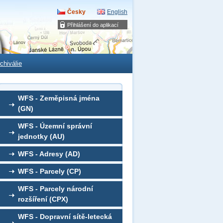
Česky
English
Přihlášení do aplikací
chiválie
WFS - Zeměpisná jména
(GN)
WFS - Územní správní
jednotky (AU)
WFS - Adresy (AD)
WFS - Parcely (CP)
WFS - Parcely národní
rozšíření (CPX)
WFS - Dopravní sítě-letecká