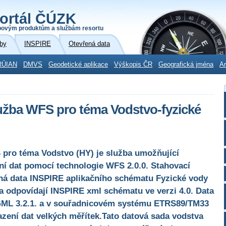
ortál ČÚZK
povým produktům a službám resortu
by
INSPIRE
Otevřená data
RÚIAN
DMVS
Geodetické aplikace
Výškopis ČR
Geografická jména
Ar
užba WFS pro téma Vodstvo-fyzické
pro téma Vodstvo (HY) je služba umožňující
í dat pomocí technologie WFS 2.0.0. Stahovací
ná data INSPIRE aplikačního schématu Fyzické vody
a odpovídají INSPIRE xml schématu ve verzi 4.0. Data
GML 3.2.1. a v souřadnicovém systému ETRS89/TM33
ení dat velkých měřítek.Tato datová sada vodstva