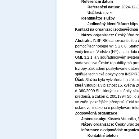
Referenční datum
Referenční datum:
2024-12-
Událost:
revize
Identifikátor služby
Jedinečný identifikátor:
http
Kontakt na organizaci zodpovědnou 
Název organizace:
Český úřad ze
Abstrakt:
INSPIRE stahovací služba 
pomocí technologie WFS 2.0.0. Staho
vody tématu Vodstvo (HY) a tato data
GML 3.2.1. a v souřadnicovém systé
sada vodstva České republiky má prot
Evropy. Základem poskytované datové
splňuje technické pokyny pro INSPIRE
Účel:
Služba byla vytvořena na základ
která vstoupila v platnost 15. května
č. 380/2009 Sb., kterým se měnily zák
předpisů, a zákon č. 200/1994 Sb., o
ve znění pozdějších předpisů. Celá t
ustanovení zákona o poskytování infor
Zodpovědná organizace
Jméno osoby:
Kůsová Veronika, 
Název organizace:
Český úřad ze
Informace o odpovědné organiza
Kontaktní telefon