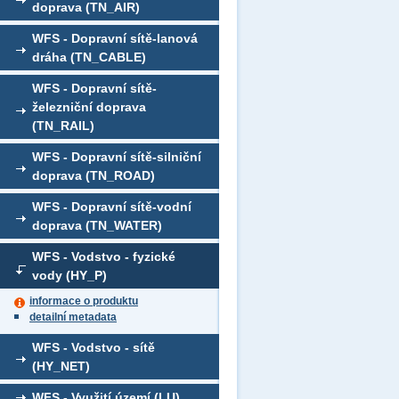
doprava (TN_AIR)
WFS - Dopravní sítě-lanová
dráha (TN_CABLE)
WFS - Dopravní sítě-
železniční doprava
(TN_RAIL)
WFS - Dopravní sítě-silniční
doprava (TN_ROAD)
WFS - Dopravní sítě-vodní
doprava (TN_WATER)
WFS - Vodstvo - fyzické
vody (HY_P)
informace o produktu
detailní metadata
WFS - Vodstvo - sítě
(HY_NET)
WFS - Využití území (LU)