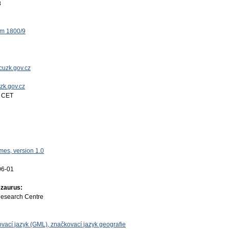
8
ěm 1800/9
uzk.gov.cz
uzk.gov.cz
4 CET
es, version 1.0
06-01
ezaurus:
Research Centre
vací jazyk (GML), značkovací jazyk geografie