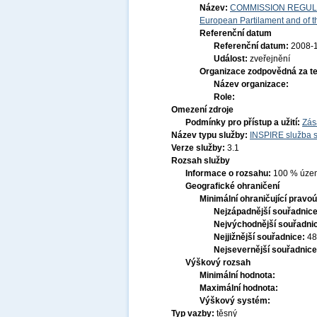
Název:
COMMISSION REGULATI
European Partilament and of th
Referenční datum
Referenční datum:
2008-
Událost:
zveřejnění
Organizace zodpovědná za t
Název organizace:
Role:
Omezení zdroje
Podmínky pro přístup a užití:
Zás
Název typu služby:
INSPIRE služba s
Verze služby:
3.1
Rozsah služby
Informace o rozsahu:
100 % území
Geografické ohraničení
Minimální ohraničující pravoú
Nejzápadnější souřadnic
Nejvýchodnější souřadni
Nejjižnější souřadnice:
48
Nejsevernější souřadnic
Výškový rozsah
Minimální hodnota:
Maximální hodnota:
Výškový systém:
Typ vazby:
těsný