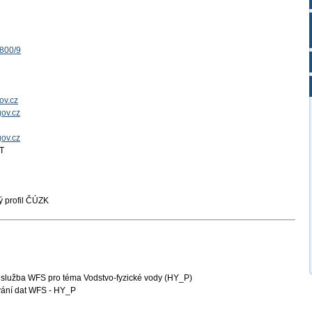
1800/9
ov.cz
ov.cz
gov.cz
T
 profil ČÚZK
 služba WFS pro téma Vodstvo-fyzické vody (HY_P)
vání dat WFS - HY_P