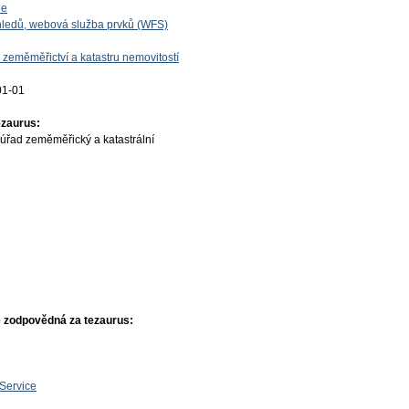
ie
ledů, webová služba prvků (WFS)
 zeměměřictví a katastru nemovitostí
01-01
ezaurus:
úřad zeměměřický a katastrální
 zodpovědná za tezaurus:
Service