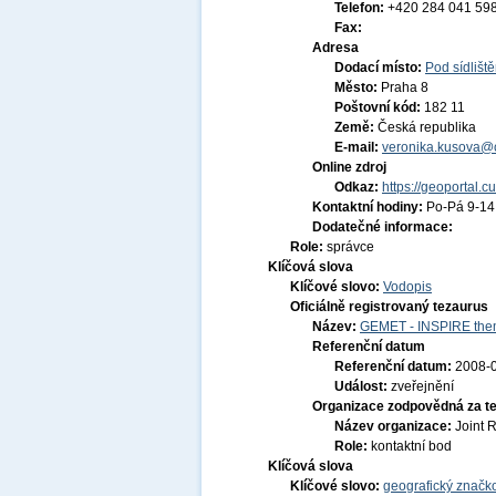
Telefon:
+420 284 041 59
Fax:
Adresa
Dodací místo:
Pod sídlišt
Město:
Praha 8
Poštovní kód:
182 11
Země:
Česká republika
E-mail:
veronika.kusova@c
Online zdroj
Odkaz:
https://geoportal.c
Kontaktní hodiny:
Po-Pá 9-1
Dodatečné informace:
Role:
správce
Klíčová slova
Klíčové slovo:
Vodopis
Oficiálně registrovaný tezaurus
Název:
GEMET - INSPIRE them
Referenční datum
Referenční datum:
2008-
Událost:
zveřejnění
Organizace zodpovědná za t
Název organizace:
Joint 
Role:
kontaktní bod
Klíčová slova
Klíčové slovo:
geografický značko