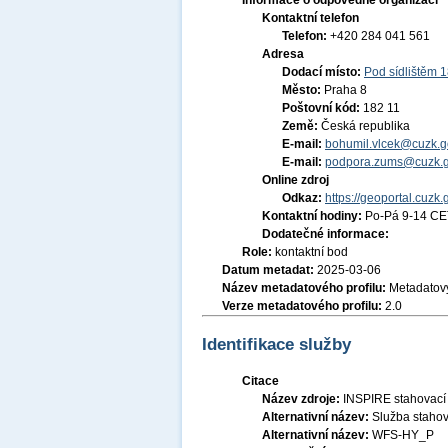
Informace o odpovědné organizaci
Kontaktní telefon
Telefon:
+420 284 041 561
Adresa
Dodací místo:
Pod sídlištěm 
Město:
Praha 8
Poštovní kód:
182 11
Země:
Česká republika
E-mail:
bohumil.vlcek@cuzk.g
E-mail:
podpora.zums@cuzk.g
Online zdroj
Odkaz:
https://geoportal.cuzk.
Kontaktní hodiny:
Po-Pá 9-14 CE
Dodatečné informace:
Role:
kontaktní bod
Datum metadat:
2025-03-06
Název metadatového profilu:
Metadatový
Verze metadatového profilu:
2.0
Identifikace služby
Citace
Název zdroje:
INSPIRE stahovací
Alternativní název:
Služba staho
Alternativní název:
WFS-HY_P