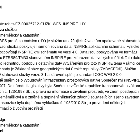
10
s://cuzk.cz/CZ-00025712-CUZK_WFS_INSPIRE_HY
za službu
měměřický a katastrální
WFS pro téma Vodstvo (HY) je služba umožňující uživatelům opakované stahování 
vací služba poskytuje harmonizovaná data INSPIRE aplikačního schématu Fyzické
 odpovídají INSPIRE xml schématu ve verzi 4.0. Data jsou poskytována ve formátu
mu ETRS89/TM33 stanoveném INSPIRE pro zobrazení dat velkých měřítek.Tato dat
o jednotnou podobu s ostatními daty vytvářenými pro toto INSPIRE téma v rámci ce
 sady je Základní báze geografických dat České republiky (ZABAGED®). Služba
 stahovací služby verze 3.1 a zároveň splňuje standard OGC WFS 2.0.0.
ě směrnice o vybudování infrastruktury prostorových dat ve Společenství (INSPIRE
 2007. Do národní legislativy byla Směrnice v České republice transponována záko
on č. 123/1998 Sb., o právu na informace o životním prostředí, ve znění pozdějších
 zeměměřictví a o změně a doplnění některých zákonů souvisejících s jeho zaveden
ranspozice byla doplněna vyhláškou č. 103/2010 Sb., o provedení některých
mací o životním prostředí
Mgr.
měměřický a katastrální
ci