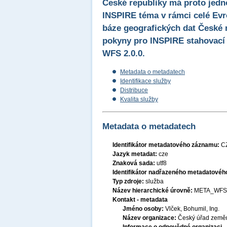
České republiky má proto jedn
INSPIRE téma v rámci celé Evr
báze geografických dat České 
pokyny pro INSPIRE stahovací 
WFS 2.0.0.
Metadata o metadatech
Identifikace služby
Distribuce
Kvalita služby
Metadata o metadatech
Identifikátor metadatového záznamu:
C
Jazyk metadat:
cze
Znaková sada:
utf8
Identifikátor nadřazeného metadatové
Typ zdroje:
služba
Název hierarchické úrovně:
META_WFS
Kontakt - metadata
Jméno osoby:
Vlček, Bohumil, Ing.
Název organizace:
Český úřad zeměm