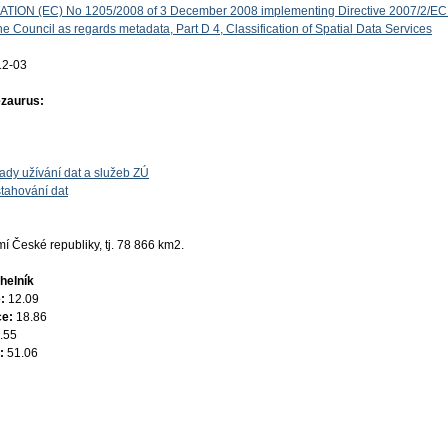
ON (EC) No 1205/2008 of 3 December 2008 implementing Directive 2007/2/EC 
e Council as regards metadata, Part D 4, Classification of Spatial Data Services
12-03
ezaurus:
ady užívání dat a služeb ZÚ
tahování dat
 České republiky, tj. 78 866 km2.
helník
e:
12.09
ce:
18.86
.55
e:
51.06