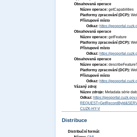
Obsahovaná operace
Název operace:
getCapabilities
Platformy zpracování (DCP):
Web
Přístupové místo
Odkaz:
https://geoportal.cuzk
Obsahovaná operace
Název operace:
getFeature
Platformy zpracování (DCP):
Web
Přístupové místo
Odkaz:
https://geoportal.cuzk
Obsahovaná operace
Název operace:
describeFeature
Platformy zpracování (DCP):
Web
Přístupové místo
Odkaz:
https://geoportal.cuzk
Vázaný zdroj
Název zdroje:
Metadata série dat
Odkaz:
https://geoportal.cuzk.go
REQUEST=GetRecordById&SERV
CUZK-HY-V
Distribuce
Distribuční formát