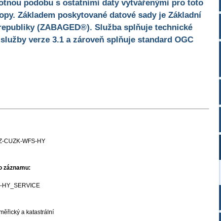
otnou podobu s ostatními daty vytvářenými pro toto
opy. Základem poskytované datové sady je Základní
republiky (ZABAGED®). Služba splňuje technické
služby verze 3.1 a zároveň splňuje standard OGC
Z-CUZK-WFS-HY
ho záznamu:
-HY_SERVICE
ěřický a katastrální