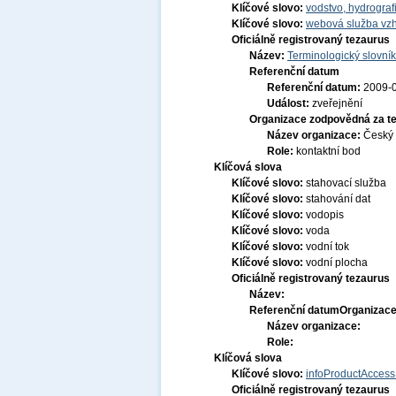
Klíčové slovo:
vodstvo, hydrograf
Klíčové slovo:
webová služba vzh
Oficiálně registrovaný tezaurus
Název:
Terminologický slovník
Referenční datum
Referenční datum:
2009-
Událost:
zveřejnění
Organizace zodpovědná za t
Název organizace:
Český 
Role:
kontaktní bod
Klíčová slova
Klíčové slovo:
stahovací služba
Klíčové slovo:
stahování dat
Klíčové slovo:
vodopis
Klíčové slovo:
voda
Klíčové slovo:
vodní tok
Klíčové slovo:
vodní plocha
Oficiálně registrovaný tezaurus
Název:
Referenční datum
Organizace
Název organizace:
Role:
Klíčová slova
Klíčové slovo:
infoProductAccess
Oficiálně registrovaný tezaurus