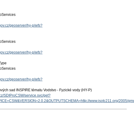
Services
.gov.cz/geoserver/hy-p/wfs?
Services
.gov.cz/geoserver/hy-p/wfs?
Type
Services
.gov.cz/geoserver/hy-p/wfs?
ových sad INSPIRE tématu Vodstvo - Fyzické vody (HY-P)
v.cz/SDIProCSW/service.svc/get?
ICE=CSW&VERSION=2.0.2&OUTPUTSCHEMA=http://www.isotc211.org/2005/g