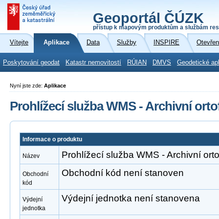
Geoportál ČÚZK
přístup k mapovým produktům a službám res
Vítejte
Aplikace
Data
Služby
INSPIRE
Otevřen
Poskytování geodat
Katastr nemovitostí
RÚIAN
DMVS
Geodetické ap
Nyní jste zde:
Aplikace
Prohlížecí služba WMS - Archivní orto
Informace o produktu
Prohlížecí služba WMS - Archivní orto
Název
Obchodní kód není stanoven
Obchodní
kód
Výdejní jednotka není stanovena
Výdejní
jednotka