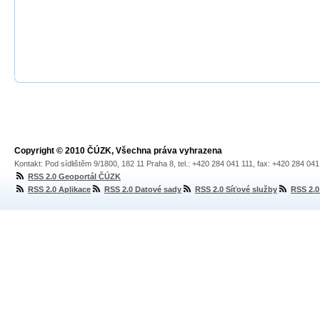
Copyright © 2010 ČÚZK, Všechna práva vyhrazena
Kontakt: Pod sídlištěm 9/1800, 182 11 Praha 8, tel.: +420 284 041 111, fax: +420 284 04
RSS 2.0 Geoportál ČÚZK
RSS 2.0 Aplikace
RSS 2.0 Datové sady
RSS 2.0 Síťové služby
RSS 2.0