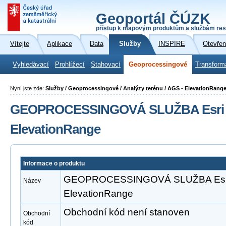
Geoportál ČÚZK
přístup k mapovým produktům a službám res
Vítejte
Aplikace
Data
Služby
INSPIRE
Otevřen
Vyhledávací
Prohlížecí
Stahovací
Geoprocessingové
Transform
Nyní jste zde:
Služby / Geoprocessingové / Analýzy terénu / AGS - ElevationRang
GEOPROCESSINGOVÁ SLUŽBA Esri A
ElevationRange
Informace o produktu
GEOPROCESSINGOVÁ SLUŽBA Esri 
Název
ElevationRange
Obchodní kód není stanoven
Obchodní
kód