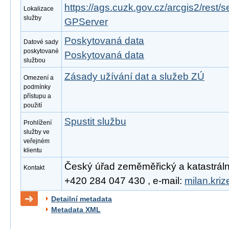
https://ags.cuzk.gov.cz/arcgis2/rest/
Lokalizace
služby
GPServer
Poskytovaná data
Datové sady
poskytované
Poskytovaná data
službou
Zásady užívání dat a služeb ZÚ
Omezení a
podmínky
přístupu a
použití
Spustit službu
Prohlížení
služby ve
veřejném
klientu
Český úřad zeměměřický a katastrální, 
Kontakt
+420 284 047 430 , e-mail:
milan.kri
Detailní metadata
Metadata XML