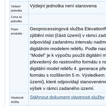
Výdejní jednotka není stanovena
Výdejní
jednotka
Cena za
jednotku
Geoprocessingová služba ElevationR
Popis
produktu
zjištění míst (částí území) v rámci z
odpovídají zadanému intervalu nadm
digitálním modelem reliéfu. Podle na
"Model" je k výpočtu použit digitální 
převedený do rastrového formátu s r
digitální model reliéfu 4. generace p
formátu s rozlišením 5 m. Výsledkem j
území), které odpovídají stanovené
výšek v rámci zadaného území.
Stáhnout dokument vlastnosti služby
Vlastnosti
služby