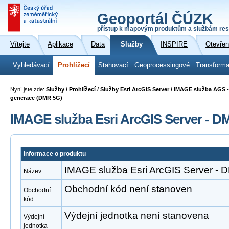
Geoportál ČÚZK
přístup k mapovým produktům a službám res
Vítejte
Aplikace
Data
Služby
INSPIRE
Otevřen
Vyhledávací
Prohlížecí
Stahovací
Geoprocessingové
Transforma
Nyní jste zde:
Služby / Prohlížecí / Služby Esri ArcGIS Server / IMAGE služba AGS -
generace (DMR 5G)
IMAGE služba Esri ArcGIS Server - 
Informace o produktu
IMAGE služba Esri ArcGIS Server -
Název
Obchodní kód není stanoven
Obchodní
kód
Výdejní jednotka není stanovena
Výdejní
jednotka