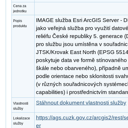
Cena za
jednotku
IMAGE služba Esri ArcGIS Server - 
Popis
produktu
jako veřejná služba pro využití datov
reliéfu České republiky 5. generace 
pro službu jsou umístěna v souřadn
JTSK/Krovak East North (EPSG 5514)
poskytuje data ve formě stínovaného 
škále nebo obarveného), případně um
podle orientace nebo sklonitosti svah
(v různých souřadnicových systémec
capabilities) i prostřednictvím stand
Stáhnout dokument vlastnosti služby
Vlastnosti
služby
https://ags.cuzk.gov.cz/arcgis2/rest
Lokalizace
služby
er