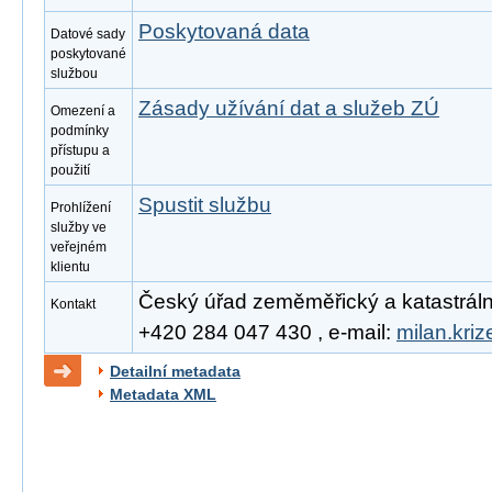
Poskytovaná data
Datové sady
poskytované
službou
Zásady užívání dat a služeb ZÚ
Omezení a
podmínky
přístupu a
použití
Spustit službu
Prohlížení
služby ve
veřejném
klientu
Český úřad zeměměřický a katastrální, 
Kontakt
+420 284 047 430 , e-mail:
milan.kri
Detailní metadata
Metadata XML