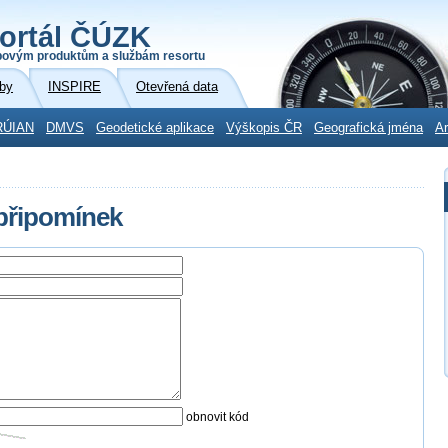
ortál ČÚZK
povým produktům a službám resortu
by
INSPIRE
Otevřená data
RÚIAN
DMVS
Geodetické aplikace
Výškopis ČR
Geografická jména
Ar
 připomínek
obnovit kód