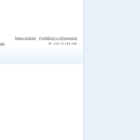
Mapa stránek
Prohlášení o přístupnosti
nály
IP: 216.73.216.196