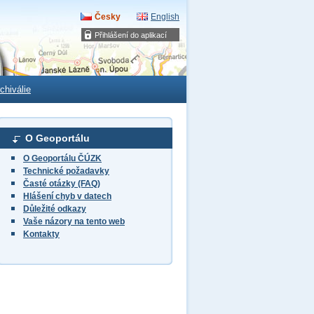
Česky
English
Přihlášení do aplikací
chiválie
O Geoportálu
O Geoportálu ČÚZK
Technické požadavky
Časté otázky (FAQ)
Hlášení chyb v datech
Důležité odkazy
Vaše názory na tento web
Kontakty