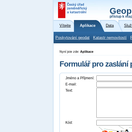
Geop
přístup k ma
Vítejte
Aplikace
Data
Služ
Poskytování geodat
Katastr nemovitostí
Nyní jste zde:
Aplikace
Formulář pro zaslání
Jméno a Příjmení:
E-mail:
Text:
Kód: