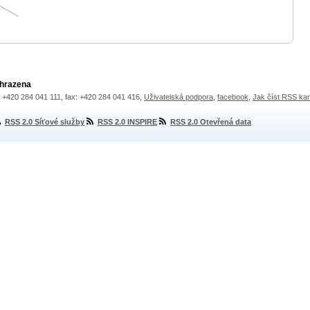
yhrazena
.: +420 284 041 111, fax: +420 284 041 416,
Uživatelská podpora
,
facebook
,
Jak číst RSS ka
RSS 2.0 Síťové služby
RSS 2.0 INSPIRE
RSS 2.0 Otevřená data