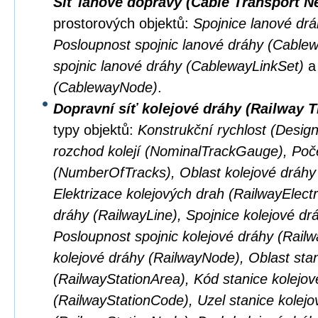
Síť lanové dopravy (Cable Transport N
prostorových objektů:
Spojnice lanové dr
Posloupnost spojnic lanové dráhy (Cabl
spojnic lanové dráhy (CablewayLinkSet)
(CablewayNode)
.
Dopravní síť kolejové dráhy (Railway 
typy objektů:
Konstrukční rychlost (Desig
rozchod kolejí (NominalTrackGauge), Poče
(NumberOfTracks), Oblast kolejové dráhy
Elektrizace kolejových drah (RailwayElectri
dráhy (RailwayLine), Spojnice kolejové dr
Posloupnost spojnic kolejové dráhy (Rail
kolejové dráhy (RailwayNode), Oblast stan
(RailwayStationArea), Kód stanice kolejov
(RailwayStationCode), Uzel stanice kolejo