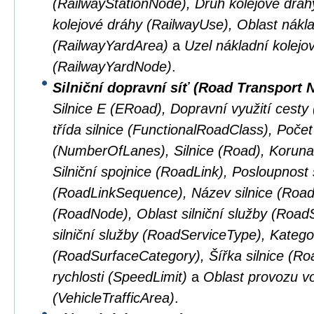
(RailwayStationNode), Druh kolejové dráhy
kolejové dráhy (RailwayUse), Oblast nákla
(RailwayYardArea)
a
Uzel nákladní kolejo
(RailwayYardNode)
.
Silniční dopravní síť (Road Transport 
Silnice E (ERoad), Dopravní využití cest
třída silnice (FunctionalRoadClass), Počet
(NumberOfLanes), Silnice (Road), Koruna 
Silniční spojnice (RoadLink), Posloupnost s
(RoadLinkSequence), Název silnice (Road
(RoadNode), Oblast silniční služby (Road
silniční služby (RoadServiceType), Kateg
(RoadSurfaceCategory), Šířka silnice (R
rychlosti (SpeedLimit)
a
Oblast provozu vo
(VehicleTrafficArea)
.