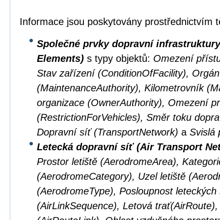
Informace jsou poskytovány prostřednictvím t
Společné prvky dopravní infrastruktu
Elements)
s typy objektů:
Omezení přístu
Stav zařízení (ConditionOfFacility), Orgá
(MaintenanceAuthority), Kilometrovník (M
organizace (OwnerAuthority), Omezení pr
(RestrictionForVehicles), Směr toku doprav
Dopravní síť (TransportNetwork)
a
Svislá 
Letecká dopravní síť (Air Transport Ne
Prostor letiště (AerodromeArea), Kategorie
(AerodromeCategory), Uzel letiště (Aerod
(AerodromeType), Posloupnost leteckých 
(AirLinkSequence), Letová trať(AirRoute), 