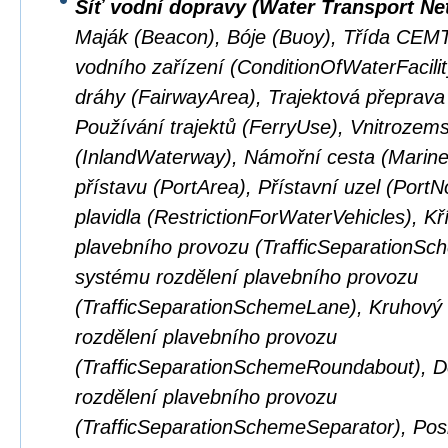
Síť vodní dopravy (Water Transport Ne
Maják (Beacon), Bóje (Buoy), Třída CEM
vodního zařízení (ConditionOfWaterFacilit
dráhy (FairwayArea), Trajektová přeprava
Používání trajektů (FerryUse), Vnitrozem
(InlandWaterway), Námořní cesta (Marin
přístavu (PortArea), Přístavní uzel (Por
plavidla (RestrictionForWaterVehicles), K
plavebního provozu (TrafficSeparationSc
systému rozdělení plavebního provozu
(TrafficSeparationSchemeLane), Kruhový
rozdělení plavebního provozu
(TrafficSeparationSchemeRoundabout), D
rozdělení plavebního provozu
(TrafficSeparationSchemeSeparator), Pos