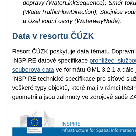
dopravy (WaterLinkSequence), Směr toku
(WaterTrafficFlowDirection), Spojnice vod
a
Uzel vodní cesty (WaterwayNode)
.
Data v resortu ČÚZK
Resort ČÚZK poskytuje data tématu Dopravní
INSPIRE datové specifikace
prohlížecí službo
souborová data
ve formátu GML 3.2.1 a dále
INSPIRE technické specifikace pro síťové slu
veškeré typy objektů, které mají v rámci INSP
geometrii a jsou zahrnuty ve zdrojové sadě