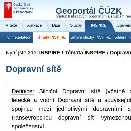
Geoportál ČÚZK
přístup k mapovým produktům a službám res
Vítejte
Aplikace
Data
Služby
INSPIRE
Otevřen
O metadatech
Témata INSPIRE
Síťové služby INSPIRE
Sdílení I
Nyní jste zde:
INSPIRE / Témata INSPIRE / Dopravní
Dopravní sítě
Definice:
Silniční Dopravní sítě (včetně cy
letecké a vodní Dopravní sítě a související 
spojnice mezi jednotlivými dopravními s
transevropskou dopravní síť vymezeno
společenství.