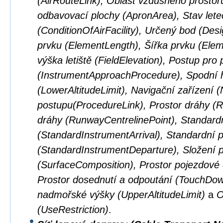
(AirRouteLink), Oblast vzdušného prostor
odbavovací plochy (ApronArea), Stav lete
(ConditionOfAirFacility), Určený bod (Des
prvku (ElementLength), Šířka prvku (El
výška letiště (FieldElevation), Postup pro p
(InstrumentApproachProcedure), Spodní 
(LowerAltitudeLimit), Navigační zařízení 
postupu(ProcedureLink), Prostor dráhy (
dráhy (RunwayCentrelinePoint), Standardní
(StandardInstrumentArrival), Standardní př
(StandardInstrumentDeparture), Složení 
(SurfaceComposition), Prostor pojezdové
Prostor dosednutí a odpoutání (TouchDown
nadmořské výšky (UpperAltitudeLimit)
a
O
(UseRestriction)
.