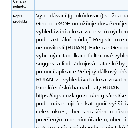
Cena za
jednotku
Vyhledávací (geokódovací) služba n
Popis
produktu
GeocodeSOE umožňuje dosažení jed
vyhledávání a lokalizace v různých 
podle aktuálních údajů Registru územn
nemovitostí (RÚIAN). Extenze Geoco
vybranými tabulkami fulltextové vyhl
suggest a find. Zdrojová data služby
pomocí aplikace Veřejný dálkový pří
RÚIAN lze vyhledávat a lokalizovat 
Prohlížecí služba nad daty RÚIAN
https://ags.cuzk.gov.cz/arcgis/rest/
podle následujících kategorií: vyšš
celek, okres, obec s rozšířenou půso
pověřeným obecním úřadem, obec, čá
v Praze, městské obvody a městské čá