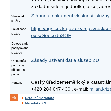
základní sídelní jednotka, ulice, adre
Stáhnout dokument vlastnosti služby
Vlastnosti
služby
https://ags.cuzk.gov.cz/arcgis/rest/
Lokalizace
služby
exts/GeocodeSOE
Datové sady
poskytované
službou
Zásady užívání dat a služeb ZÚ
Omezení a
podmínky
přístupu a
použití
Český úřad zeměměřický a katastrální, 
Kontakt
+420 284 047 430 , e-mail:
milan.kri
Detailní metadata
Metadata XML