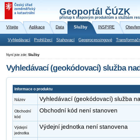
Geoportál ČÚZK
přístup k mapovým produktům a službám res
Vítejte
Aplikace
Data
Služby
INSPIRE
Otevřen
Vyhledávací
Prohlížecí
Stahovací
Geoprocessingové
Transformač
Nyní jste zde:
Služby
Vyhledávací (geokódovací) služba na
Informace o produktu
Vyhledávací (geokódovací) služba n
Název
Obchodní kód není stanoven
Obchodní
kód
Výdejní jednotka není stanovena
Výdejní
jednotka