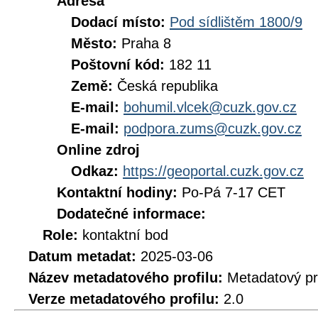
Adresa
Dodací místo:
Pod sídlištěm 1800/9
Město:
Praha 8
Poštovní kód:
182 11
Země:
Česká republika
E-mail:
bohumil.vlcek@cuzk.gov.cz
E-mail:
podpora.zums@cuzk.gov.cz
Online zdroj
Odkaz:
https://geoportal.cuzk.gov.cz
Kontaktní hodiny:
Po-Pá 7-17 CET
Dodatečné informace:
Role:
kontaktní bod
Datum metadat:
2025-03-06
Název metadatového profilu:
Metadatový pr
Verze metadatového profilu:
2.0