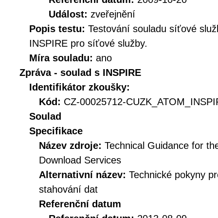
Událost:
zveřejnění
Popis testu:
Testování souladu síťové služ
INSPIRE pro síťové služby.
Míra souladu:
ano
Zpráva - soulad s INSPIRE
Identifikátor zkoušky:
Kód:
CZ-00025712-CUZK_ATOM_INSPIR
Soulad
Specifikace
Název zdroje:
Technical Guidance for t
Download Services
Alternativní název:
Technické pokyny p
stahování dat
Referenční datum