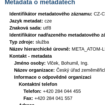
Metadata o metadatech
Identifikátor metadatového záznamu:
CZ-
Jazyk metadat:
cze
Znaková sada:
utf8
Identifikátor nadřazeného metadatového 
Typ zdroje:
služba
Název hierarchické úrovně:
META_ATOM-L
Kontakt - metadata
Jméno osoby:
Vlček, Bohumil, Ing.
Název organizace:
Český úřad zeměměřick
Informace o odpovědné organizaci
Kontaktní telefon
Telefon:
+420 284 044 455
Fax:
+420 284 041 557