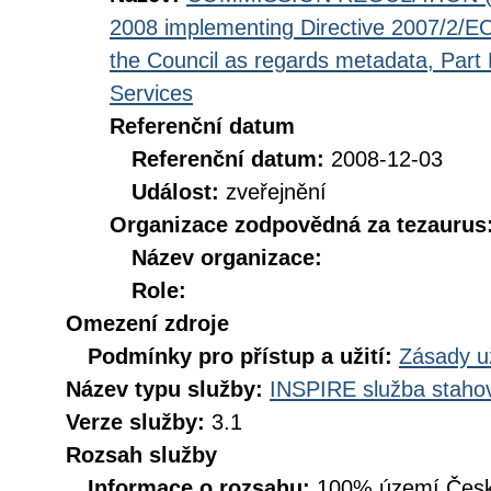
2008 implementing Directive 2007/2/EC
the Council as regards metadata, Part D
Services
Referenční datum
Referenční datum:
2008-12-03
Událost:
zveřejnění
Organizace zodpovědná za tezaurus
Název organizace:
Role:
Omezení zdroje
Podmínky pro přístup a užití:
Zásady u
Název typu služby:
INSPIRE služba stahov
Verze služby:
3.1
Rozsah služby
Informace o rozsahu:
100% území Česk