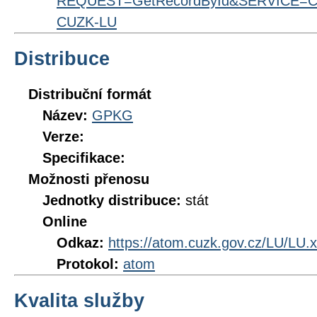
REQUEST=GetRecordById&SERVICE=CS
CUZK-LU
Distribuce
Distribuční formát
Název:
GPKG
Verze:
Specifikace:
Možnosti přenosu
Jednotky distribuce:
stát
Online
Odkaz:
https://atom.cuzk.gov.cz/LU/LU.
Protokol:
atom
Kvalita služby