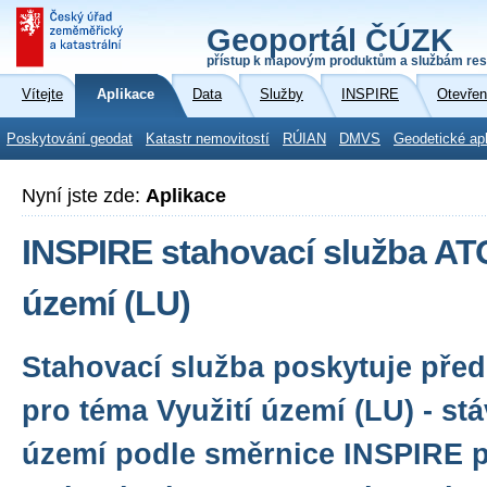
Geoportál ČÚZK
přístup k mapovým produktům a službám res
Vítejte
Aplikace
Data
Služby
INSPIRE
Otevřen
Poskytování geodat
Katastr nemovitostí
RÚIAN
DMVS
Geodetické ap
Nyní jste zde:
Aplikace
INSPIRE stahovací služba AT
území (LU)
Stahovací služba poskytuje před
pro téma Využití území (LU) - stáv
území podle směrnice INSPIRE 