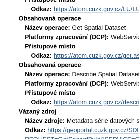
Odkaz:
https://atom.cuzk.gov.cz/LU/L
Obsahovaná operace
Název operace:
Get Spatial Dataset
Platformy zpracování (DCP):
WebServi
Přístupové místo
Odkaz:
https://atom.cuzk.gov.cz/get
Obsahovaná operace
Název operace:
Describe Spatial Datase
Platformy zpracování (DCP):
WebServi
Přístupové místo
Odkaz:
https://atom.cuzk.gov.cz/des
Vázaný zdroj
Název zdroje:
Metadata série datových 
Odkaz:
https://geoportal.cuzk.gov.cz/S