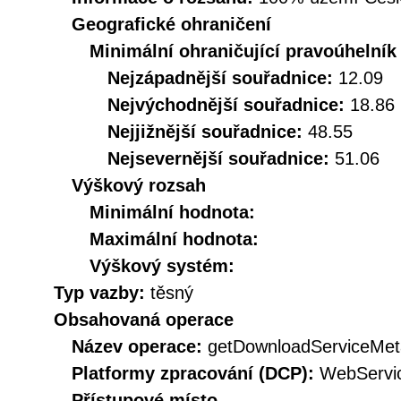
Geografické ohraničení
Minimální ohraničující pravoúhelník
Nejzápadnější souřadnice:
12.09
Nejvýchodnější souřadnice:
18.86
Nejjižnější souřadnice:
48.55
Nejsevernější souřadnice:
51.06
Výškový rozsah
Minimální hodnota:
Maximální hodnota:
Výškový systém:
Typ vazby:
těsný
Obsahovaná operace
Název operace:
getDownloadServiceMet
Platformy zpracování (DCP):
WebServi
Přístupové místo