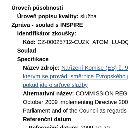
Úroveň působnosti
Úroveň popisu kvality:
služba
Zpráva - soulad s INSPIRE
Identifikátor zkoušky:
Kód:
CZ-00025712-CUZK_ATOM_LU-DQ_
Soulad
Specifikace
Název zdroje:
Nařízení Komise (ES) č. 9
kterým se provádí směrnice Evropského 
pokud jde o síťové služby
Alternativní název:
COMMISSION REGUL
October 2009 implementing Directive 20
Parliament and of the Council as regards
Referenční datum
Referenční datum:
2009-10-20