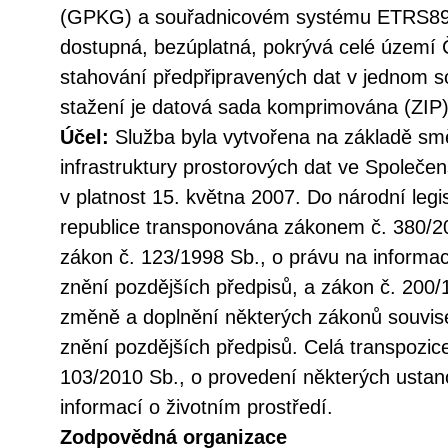
(GPKG) a souřadnicovém systému ETRS89/
dostupná, bezúplatná, pokrývá celé území 
stahování předpřipravených dat v jednom so
stažení je datová sada komprimována (ZIP)
Účel:
Služba byla vytvořena na základě sm
infrastruktury prostorových dat ve Společen
v platnost 15. května 2007. Do národní legi
republice transponována zákonem č. 380/20
zákon č. 123/1998 Sb., o právu na informac
znění pozdějších předpisů, a zákon č. 200/
změně a doplnění některých zákonů souvise
znění pozdějších předpisů. Celá transpozic
103/2010 Sb., o provedení některých ustan
informací o životním prostředí.
Zodpovědná organizace