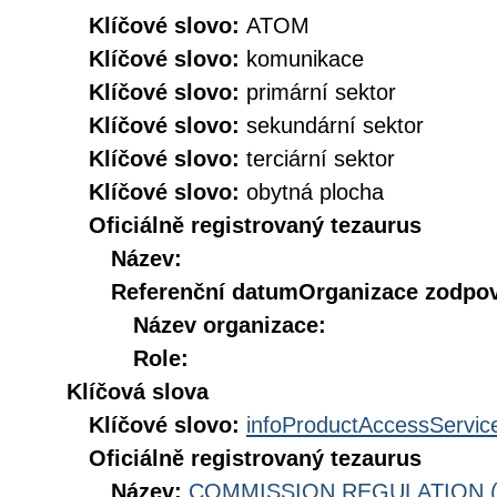
Klíčové slovo:
ATOM
Klíčové slovo:
komunikace
Klíčové slovo:
primární sektor
Klíčové slovo:
sekundární sektor
Klíčové slovo:
terciární sektor
Klíčové slovo:
obytná plocha
Oficiálně registrovaný tezaurus
Název:
Referenční datum
Organizace zodpov
Název organizace:
Role:
Klíčová slova
Klíčové slovo:
infoProductAccessServic
Oficiálně registrovaný tezaurus
Název:
COMMISSION REGULATION (EC