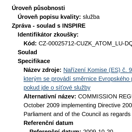
Úroveň působnosti
Úroveň popisu kvality:
služba
Zpráva - soulad s INSPIRE
Identifikátor zkoušky:
Kód:
CZ-00025712-CUZK_ATOM_LU-DQ_
Soulad
Specifikace
Název zdroje:
Nařízení Komise (ES) č. 9
kterým se provádí směrnice Evropského 
pokud jde o síťové služby
Alternativní název:
COMMISSION REGUL
October 2009 implementing Directive 20
Parliament and of the Council as regards
Referenční datum
Referenční datum:
2009-10-20