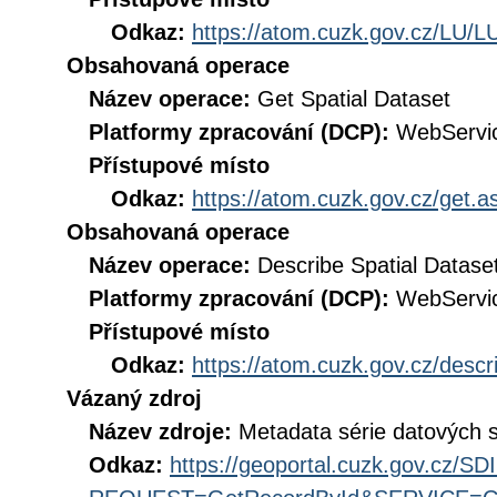
Odkaz:
https://atom.cuzk.gov.cz/LU/L
Obsahovaná operace
Název operace:
Get Spatial Dataset
Platformy zpracování (DCP):
WebServi
Přístupové místo
Odkaz:
https://atom.cuzk.gov.cz/get
Obsahovaná operace
Název operace:
Describe Spatial Datase
Platformy zpracování (DCP):
WebServi
Přístupové místo
Odkaz:
https://atom.cuzk.gov.cz/des
Vázaný zdroj
Název zdroje:
Metadata série datových 
Odkaz:
https://geoportal.cuzk.gov.cz/S