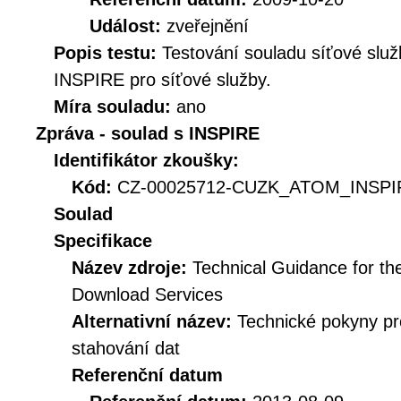
Událost:
zveřejnění
Popis testu:
Testování souladu síťové služ
INSPIRE pro síťové služby.
Míra souladu:
ano
Zpráva - soulad s INSPIRE
Identifikátor zkoušky:
Kód:
CZ-00025712-CUZK_ATOM_INSPIR
Soulad
Specifikace
Název zdroje:
Technical Guidance for t
Download Services
Alternativní název:
Technické pokyny p
stahování dat
Referenční datum