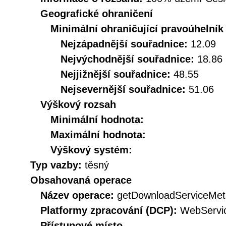
Geografické ohraničení
Minimální ohraničující pravoúhelník
Nejzápadnější souřadnice:
12.09
Nejvýchodnější souřadnice:
18.86
Nejjižnější souřadnice:
48.55
Nejsevernější souřadnice:
51.06
Výškový rozsah
Minimální hodnota:
Maximální hodnota:
Výškový systém:
Typ vazby:
těsný
Obsahovaná operace
Název operace:
getDownloadServiceMet
Platformy zpracování (DCP):
WebServi
Přístupové místo