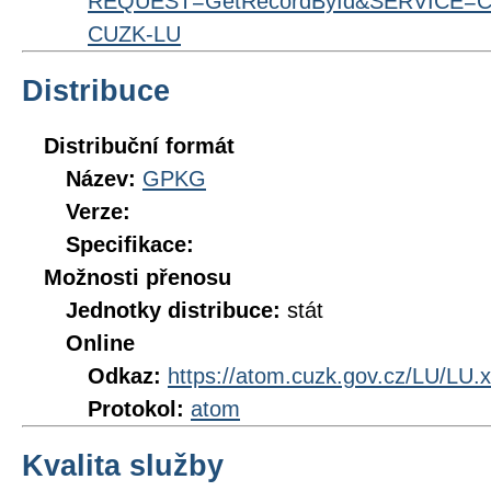
REQUEST=GetRecordById&SERVICE=CS
CUZK-LU
Distribuce
Distribuční formát
Název:
GPKG
Verze:
Specifikace:
Možnosti přenosu
Jednotky distribuce:
stát
Online
Odkaz:
https://atom.cuzk.gov.cz/LU/LU.
Protokol:
atom
Kvalita služby