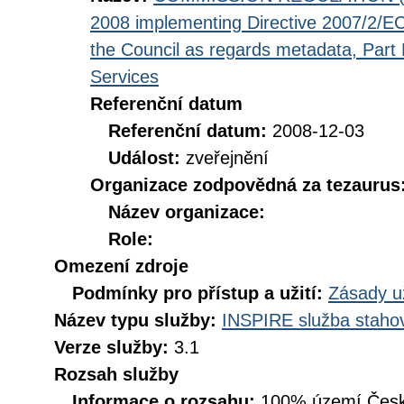
2008 implementing Directive 2007/2/EC
the Council as regards metadata, Part D
Services
Referenční datum
Referenční datum:
2008-12-03
Událost:
zveřejnění
Organizace zodpovědná za tezaurus
Název organizace:
Role:
Omezení zdroje
Podmínky pro přístup a užití:
Zásady u
Název typu služby:
INSPIRE služba stahov
Verze služby:
3.1
Rozsah služby
Informace o rozsahu:
100% území Česk