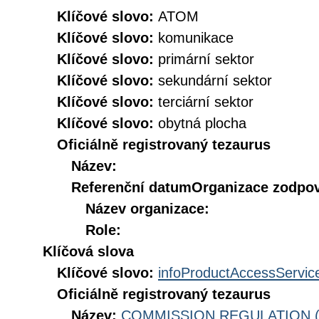
Klíčové slovo:
ATOM
Klíčové slovo:
komunikace
Klíčové slovo:
primární sektor
Klíčové slovo:
sekundární sektor
Klíčové slovo:
terciární sektor
Klíčové slovo:
obytná plocha
Oficiálně registrovaný tezaurus
Název:
Referenční datum
Organizace zodpov
Název organizace:
Role:
Klíčová slova
Klíčové slovo:
infoProductAccessServic
Oficiálně registrovaný tezaurus
Název:
COMMISSION REGULATION (EC