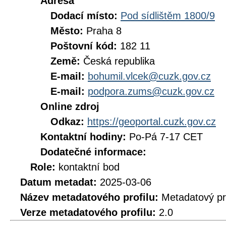
Adresa
Dodací místo:
Pod sídlištěm 1800/9
Město:
Praha 8
Poštovní kód:
182 11
Země:
Česká republika
E-mail:
bohumil.vlcek@cuzk.gov.cz
E-mail:
podpora.zums@cuzk.gov.cz
Online zdroj
Odkaz:
https://geoportal.cuzk.gov.cz
Kontaktní hodiny:
Po-Pá 7-17 CET
Dodatečné informace:
Role:
kontaktní bod
Datum metadat:
2025-03-06
Název metadatového profilu:
Metadatový pr
Verze metadatového profilu:
2.0