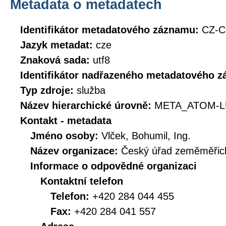
Metadata o metadatech
Identifikátor metadatového záznamu:
CZ-
Jazyk metadat:
cze
Znaková sada:
utf8
Identifikátor nadřazeného metadatového 
Typ zdroje:
služba
Název hierarchické úrovně:
META_ATOM-L
Kontakt - metadata
Jméno osoby:
Vlček, Bohumil, Ing.
Název organizace:
Český úřad zeměměřick
Informace o odpovědné organizaci
Kontaktní telefon
Telefon:
+420 284 044 455
Fax:
+420 284 041 557