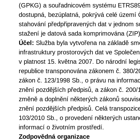
(GPKG) a souřadnicovém systému ETRS89/
dostupná, bezúplatná, pokrývá celé území 
stahování předpřipravených dat v jednom so
stažení je datová sada komprimována (ZIP)
Účel:
Služba byla vytvořena na základě sm
infrastruktury prostorových dat ve Společen
v platnost 15. května 2007. Do národní legi
republice transponována zákonem č. 380/20
zákon č. 123/1998 Sb., o právu na informac
znění pozdějších předpisů, a zákon č. 200/
změně a doplnění některých zákonů souvise
znění pozdějších předpisů. Celá transpozic
103/2010 Sb., o provedení některých ustan
informací o životním prostředí.
Zodpovědná organizace