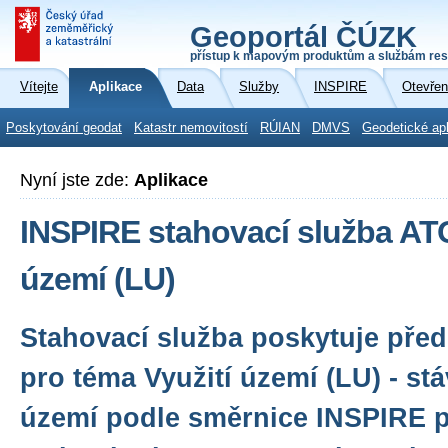
Geoportál ČÚZK
přístup k mapovým produktům a službám res
Vítejte
Aplikace
Data
Služby
INSPIRE
Otevřen
Poskytování geodat
Katastr nemovitostí
RÚIAN
DMVS
Geodetické ap
Nyní jste zde:
Aplikace
INSPIRE stahovací služba AT
území (LU)
Stahovací služba poskytuje před
pro téma Využití území (LU) - stáv
území podle směrnice INSPIRE 