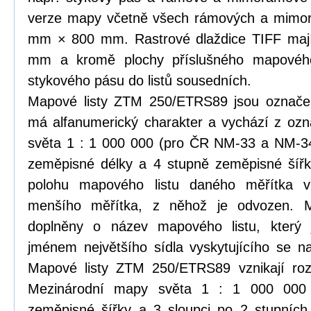
verze mapy včetně všech rámových a mimor
mm × 800 mm. Rastrové dlaždice TIFF ma
mm a kromě plochy příslušného mapového l
stykového pásu do listů sousedních.
Mapové listy ZTM 250/ETRS89 jsou označen
má alfanumerický charakter a vychází z oz
světa 1 : 1 000 000 (pro ČR NM-33 a NM-3
zeměpisné délky a 4 stupně zeměpisné šířky
polohu mapového listu daného měřítka v
menšího měřítka, z něhož je odvozen. M
doplněny o název mapového listu, který 
jménem největšího sídla vyskytujícího se 
Mapové listy ZTM 250/ETRS89 vznikají roz
Mezinárodní mapy světa 1 : 1 000 000
zeměpisné šířky a 3 sloupci po 2 stupníc