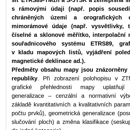
síť ETRS89-TMzn a S-JTSK a zeměpisná s
s rámovými údaji (např. popis sousedí
chráněných území a orografických c
mimorámové údaje (např. vysvětlivky, ti
číselné a sklonové měřítko, interpolační
souřadnicového systému ETRS89, gra
v kladu mapových listů, vyjádření pole
magnetické deklinace ad.).
Předměty obsahu mapy jsou znázorněny
republiky
. Při zobrazení polohopisu v ZT
grafické přehlednosti mapy uplatňují
generalizace – cenzální a normativní výb
základě kvantitativních a kvalitativních para
počtu prvků), geometrická generalizace (pos
slučování ploch) a změna klasifikace (seskup