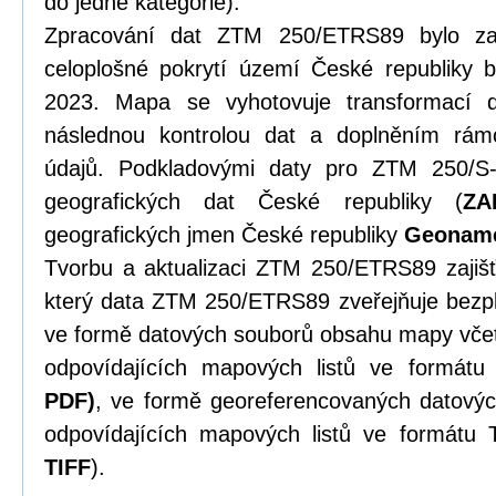
do jedné kategorie).
Zpracování dat ZTM 250/ETRS89 bylo z
celoplošné pokrytí území České republiky 
2023. Mapa se vyhotovuje transformací
následnou kontrolou dat a doplněním rá
údajů. Podkladovými daty pro ZTM 250/S
geografických dat České republiky (
ZA
geografických jmen České republiky
Geonam
Tvorbu a aktualizaci ZTM 250/ETRS89 zajiš
který data ZTM 250/ETRS89 zveřejňuje bezp
ve formě datových souborů obsahu mapy vč
odpovídajících mapových listů ve formát
PDF)
, ve formě georeferencovaných datov
odpovídajících mapových listů ve formátu 
TIFF
).