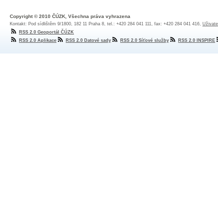
Copyright © 2010 ČÚZK, Všechna práva vyhrazena
Kontakt: Pod sídlištěm 9/1800, 182 11 Praha 8, tel.: +420 284 041 111, fax: +420 284 041 416,
Uživate
RSS 2.0 Geoportál ČÚZK
RSS 2.0 Aplikace
RSS 2.0 Datové sady
RSS 2.0 Síťové služby
RSS 2.0 INSPIRE