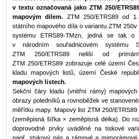
v textu označovaná jako ZTM 250/ETRS89
mapovým dílem.
ZTM 250/ETRS89 od 1. 7
státního mapového díla o variantu ZTM 250v
systému ETRS89-TMzn, jedná se tak o 
v národním souřadnicovém systému 
ZTM 250/ETRS89 neliší od primár
ZTM 250/ETRS89 zobrazuje celé území Česk
kladu mapových listů, území České repub
mapových listech.
Sekční čáry kladu (vnitřní rámy) mapových
obrazy poledníků a rovnoběžek ve stanovené
měřítku mapy. Mapový list ZTM 250/ETRS89 t
(zeměpisná šířka × zeměpisná délka). Do ro
doprovodné prvky uváděné na tiskové varia
např. stykový pás a rámové a mimorámové 