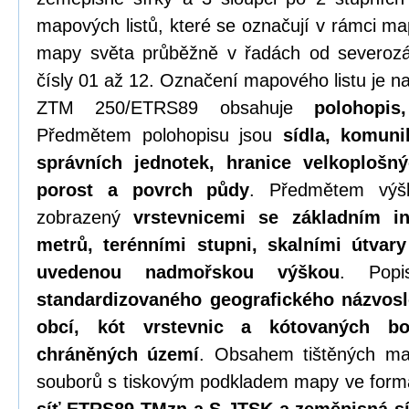
mapových listů, které se označují v rámci ma
mapy světa průběžně v řadách od severozá
čísly 01 až 12. Označení mapového listu je n
ZTM 250/ETRS89 obsahuje
polohopi
Předmětem polohopisu jsou
sídla, komuni
správních jednotek, hranice velkoplošn
porost a povrch půdy
. Předmětem výško
zobrazený
vrstevnicemi se základním in
metrů, terénními stupni, skalními útva
uvedenou nadmořskou výškou
. Pop
standardizovaného geografického názvoslo
obcí, kót vrstevnic a kótovaných b
chráněných území
. Obsahem tištěných ma
souborů s tiskovým podkladem mapy ve form