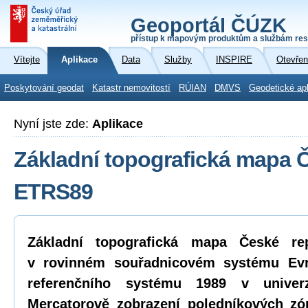
Geoportál ČÚZK
přístup k mapovým produktům a službám res
Vítejte
Aplikace
Data
Služby
INSPIRE
Otevřen
Poskytování geodat
Katastr nemovitostí
RÚIAN
DMVS
Geodetické ap
Nyní jste zde:
Aplikace
Základní topografická mapa Č
ETRS89
Základní topografická mapa České r
v rovinném souřadnicovém systému Evr
referenčního systému 1989 v univerz
Mercatorově zobrazení poledníkových zó