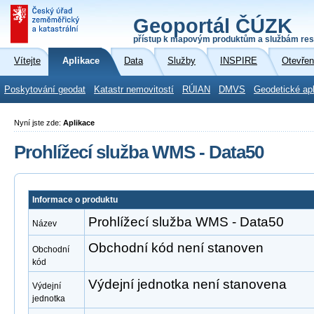
Geoportál ČÚZK
přístup k mapovým produktům a službám res
Vítejte
Aplikace
Data
Služby
INSPIRE
Otevřen
Poskytování geodat
Katastr nemovitostí
RÚIAN
DMVS
Geodetické ap
Nyní jste zde:
Aplikace
Prohlížecí služba WMS - Data50
Informace o produktu
Prohlížecí služba WMS - Data50
Název
Obchodní kód není stanoven
Obchodní
kód
Výdejní jednotka není stanovena
Výdejní
jednotka