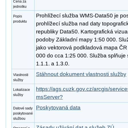
Cena za
jednotku
Prohlížecí služba WMS-Data50 je pos
Popis
produktu
prohlížecí služba nad daty topograf
republiky Data50. Kartografická vizua
podoby Základní mapy 1:50 000. Slu
jako vektorová podkladová mapa ČR 
000 do cca 1:25 000. Služba splňu
1.1.1. a 1.3.0.
Stáhnout dokument vlastnosti služby
Vlastnosti
služby
https://ags.cuzk.gov.cz/arcgis/serv
Lokalizace
služby
msServer?
Poskytovaná data
Datové sady
poskytované
službou
Zásady užívání dat a služeb ZÚ