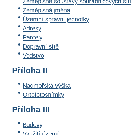
Zeměpisné soustavy souřadnicových sítí
Zeměpisná jména
Územní správní jednotky
Adresy
Parcely
Dopravní sítě
Vodstvo
Příloha II
Nadmořská výška
Ortofotosnímky
Příloha III
Budovy
Využití území