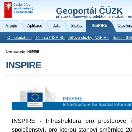
Geoportál ČÚZK
přístup k mapovým produktům a službám res
Vítejte
Aplikace
Data
Služby
INSPIRE
Otevřen
O metadatech
Témata INSPIRE
Síťové služby INSPIRE
Sdílení IN
Nyní jste zde:
INSPIRE
INSPIRE
INSPIRE - Infrastruktura pro prostorové
společenství, pro kterou stanoví směrnice 2