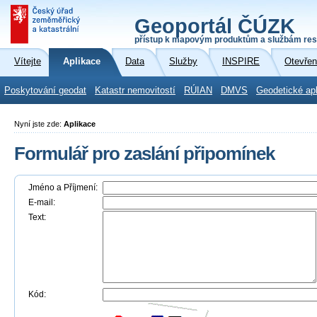
Geoportál ČÚZK
přístup k mapovým produktům a službám res
Vítejte
Aplikace
Data
Služby
INSPIRE
Otevřen
Poskytování geodat
Katastr nemovitostí
RÚIAN
DMVS
Geodetické ap
Nyní jste zde:
Aplikace
Formulář pro zaslání připomínek
Jméno a Příjmení:
E-mail:
Text:
Kód: