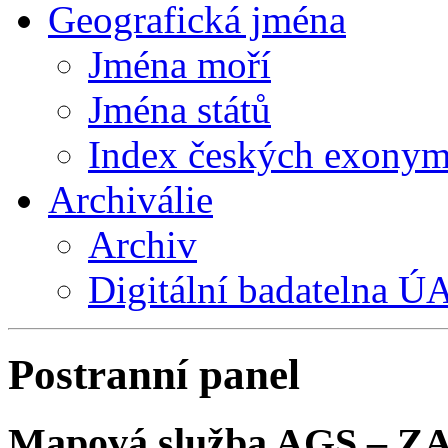
Geografická jména
Jména moří
Jména států
Index českých exony
Archiválie
Archiv
Digitální badatelna 
Postranní panel
Mapová služba AGS – Z