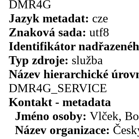
DMR4G
Jazyk metadat:
cze
Znaková sada:
utf8
Identifikátor nadřazen
Typ zdroje:
služba
Název hierarchické úrov
DMR4G_SERVICE
Kontakt - metadata
Jméno osoby:
Vlček, Bo
Název organizace:
Český