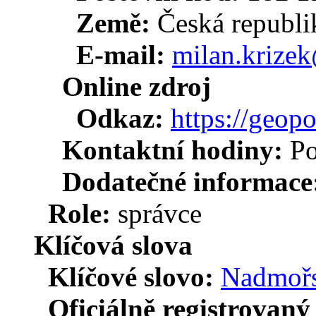
Země:
Česká republi
E-mail:
milan.krize
Online zdroj
Odkaz:
https://geopo
Kontaktní hodiny:
P
Dodatečné informace
Role:
správce
Klíčová slova
Klíčové slovo:
Nadmořs
Oficiálně registrovaný