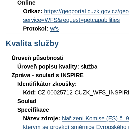
Online
Odkaz:
https://geoportal.cuzk.gov.cz/ge
service=WFS&request=getcapabilities
Protokol:
wfs
Kvalita služby
Úroveň působnosti
Úroveň popisu kvality:
služba
Zpráva - soulad s INSPIRE
Identifikátor zkoušky:
Kód:
CZ-00025712-CUZK_WFS_INSPIRE
Soulad
Specifikace
Název zdroje:
Nařízení Komise (ES) č. 9
kterým se provádí směrnice Evropského 