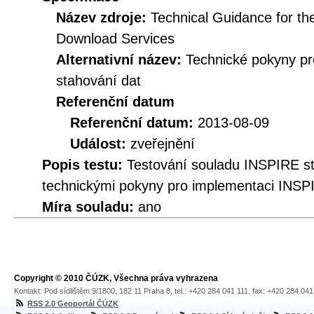
Název zdroje:
Technical Guidance for t
Download Services
Alternativní název:
Technické pokyny p
stahování dat
Referenční datum
Referenční datum:
2013-08-09
Událost:
zveřejnění
Popis testu:
Testování souladu INSPIRE s
technickými pokyny pro implementaci INSP
Míra souladu:
ano
Copyright © 2010 ČÚZK, Všechna práva vyhrazena
Kontakt: Pod sídlištěm 9/1800, 182 11 Praha 8, tel.: +420 284 041 111, fax: +420 284 04
RSS 2.0 Geoportál ČÚZK