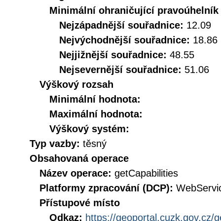
Minimální ohraničující pravoúhelník
Nejzápadnější souřadnice:
12.09
Nejvýchodnější souřadnice:
18.86
Nejjižnější souřadnice:
48.55
Nejsevernější souřadnice:
51.06
Výškový rozsah
Minimální hodnota:
Maximální hodnota:
Výškový systém:
Typ vazby:
těsný
Obsahovaná operace
Název operace:
getCapabilities
Platformy zpracování (DCP):
WebServi
Přístupové místo
Odkaz:
https://geoportal.cuzk.gov.cz/