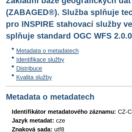
Základní báze geografických dat
(ZABAGED®). Služba splňuje te
pro INSPIRE stahovací služby ve
splňuje standard OGC WFS 2.0.0
Metadata o metadatech
Identifikace služby
Distribuce
Kvalita služby
Metadata o metadatech
Identifikátor metadatového záznamu:
CZ-
Jazyk metadat:
cze
Znaková sada:
utf8