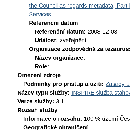
the Council as regards metadata, Part D
Services
Referenční datum
Referenční datum:
2008-12-03
Událost:
zveřejnění
Organizace zodpovědná za tezaurus
Název organizace:
Role:
Omezení zdroje
Podmínky pro přístup a užití:
Zásady u
Název typu služby:
INSPIRE služba stahov
Verze služby:
3.1
Rozsah služby
Informace o rozsahu:
100 % území České
Geografické ohraničení