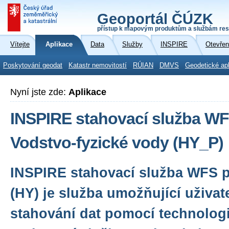
Geoportál ČÚZK
přístup k mapovým produktům a službám res
Vítejte
Aplikace
Data
Služby
INSPIRE
Otevřen
Poskytování geodat
Katastr nemovitostí
RÚIAN
DMVS
Geodetické ap
Nyní jste zde:
Aplikace
INSPIRE stahovací služba WF
Vodstvo-fyzické vody (HY_P)
INSPIRE stahovací služba WFS 
(HY) je služba umožňující uživa
stahování dat pomocí technologi