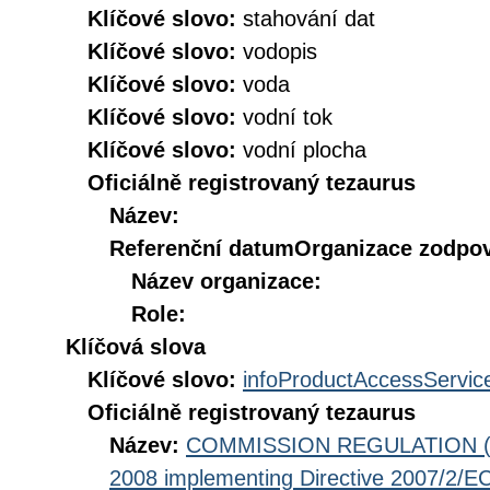
Klíčové slovo:
stahování dat
Klíčové slovo:
vodopis
Klíčové slovo:
voda
Klíčové slovo:
vodní tok
Klíčové slovo:
vodní plocha
Oficiálně registrovaný tezaurus
Název:
Referenční datum
Organizace zodpov
Název organizace:
Role:
Klíčová slova
Klíčové slovo:
infoProductAccessServic
Oficiálně registrovaný tezaurus
Název:
COMMISSION REGULATION (EC
2008 implementing Directive 2007/2/EC