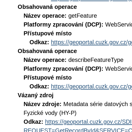
Obsahovaná operace
Název operace:
getFeature
Platformy zpracování (DCP):
WebServi
Přístupové místo
Odkaz:
https://geoportal.cuzk.gov.cz/
Obsahovaná operace
Název operace:
describeFeatureType
Platformy zpracování (DCP):
WebServi
Přístupové místo
Odkaz:
https://geoportal.cuzk.gov.cz/
Vázaný zdroj
Název zdroje:
Metadata série datových 
Fyzické vody (HY-P)
Odkaz:
https://geoportal.cuzk.gov.cz/S
REQUEST=GetRecordById&SERVICE=CS