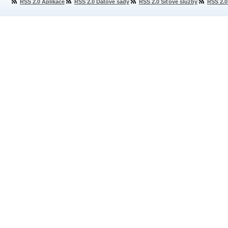
RSS 2.0 Aplikace
RSS 2.0 Datové sady
RSS 2.0 Síťové služby
RSS 2.0