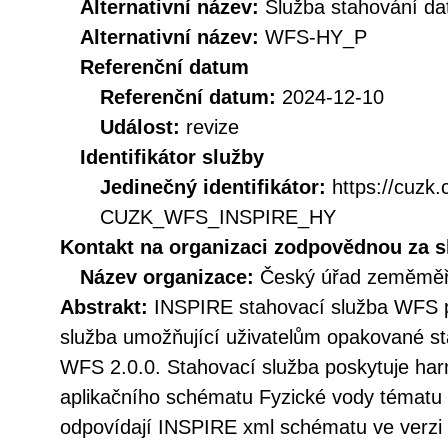
Alternativní název:
Služba stahování d
Alternativní název:
WFS-HY_P
Referenční datum
Referenční datum:
2024-12-10
Událost:
revize
Identifikátor služby
Jedinečný identifikátor:
https://cuzk
CUZK_WFS_INSPIRE_HY
Kontakt na organizaci zodpovědnou za s
Název organizace:
Český úřad zeměměři
Abstrakt:
INSPIRE stahovací služba WFS p
služba umožňující uživatelům opakované st
WFS 2.0.0. Stahovací služba poskytuje h
aplikačního schématu Fyzické vody tématu 
odpovídají INSPIRE xml schématu ve verzi 