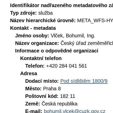
Identifikátor nadřazeného metadatového 
Typ zdroje:
služba
Název hierarchické úrovně:
META_WFS-HY
Kontakt - metadata
Jméno osoby:
Vlček, Bohumil, Ing.
Název organizace:
Český úřad zeměměřick
Informace o odpovědné organizaci
Kontaktní telefon
Telefon:
+420 284 041 561
Adresa
Dodací místo:
Pod sídlištěm 1800/9
Město:
Praha 8
Poštovní kód:
182 11
Země:
Česká republika
E-mail:
bohumil.vlcek@cuzk.gov.cz