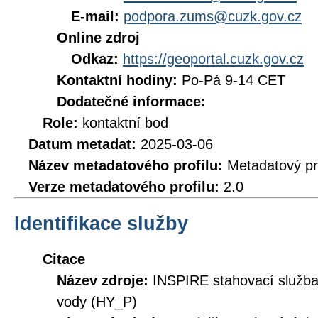
E-mail:
podpora.zums@cuzk.gov.cz
Online zdroj
Odkaz:
https://geoportal.cuzk.gov.cz
Kontaktní hodiny:
Po-Pá 9-14 CET
Dodatečné informace:
Role:
kontaktní bod
Datum metadat:
2025-03-06
Název metadatového profilu:
Metadatový pr
Verze metadatového profilu:
2.0
Identifikace služby
Citace
Název zdroje:
INSPIRE stahovací služb
vody (HY_P)