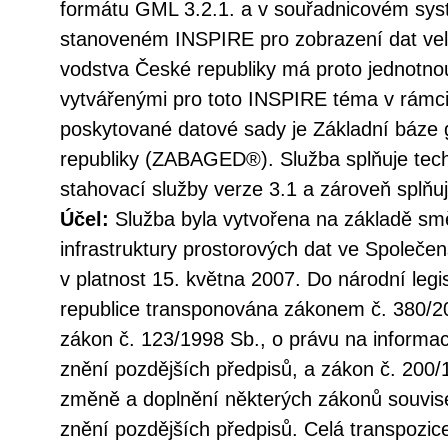
formátu GML 3.2.1. a v souřadnicovém s
stanoveném INSPIRE pro zobrazení dat vel
vodstva České republiky má proto jednotno
vytvářenými pro toto INSPIRE téma v rámc
poskytované datové sady je Základní báze 
republiky (ZABAGED®). Služba splňuje tec
stahovací služby verze 3.1 a zároveň splň
Účel:
Služba byla vytvořena na základě sm
infrastruktury prostorových dat ve Společen
v platnost 15. května 2007. Do národní legi
republice transponována zákonem č. 380/20
zákon č. 123/1998 Sb., o právu na informac
znění pozdějších předpisů, a zákon č. 200/
změně a doplnění některých zákonů souvise
znění pozdějších předpisů. Celá transpozic