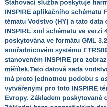
Stahovací služba poskytuje har
INSPIRE aplikačního schématu F
tématu Vodstvo (HY) a tato data 
INSPIRE xml schématu ve verzi 4
poskytována ve formátu GML 3.2.
souřadnicovém systému ETRS8
stanoveném INSPIRE pro zobraze
měřítek.Tato datová sada vodstv
má proto jednotnou podobu s os
vytvářenými pro toto INSPIRE té
Evropy. Základem poskytované d