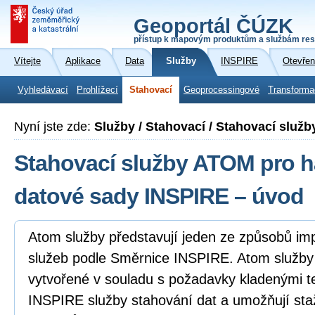
Geoportál ČÚZK
přístup k mapovým produktům a službám res
Vítejte
Aplikace
Data
Služby
INSPIRE
Otevřen
Vyhledávací
Prohlížecí
Stahovací
Geoprocessingové
Transforma
Nyní jste zde:
Služby / Stahovací / Stahovací slu
Stahovací služby ATOM pro 
datové sady INSPIRE – úvod
Atom služby představují jeden ze způsobů i
služeb podle Směrnice INSPIRE. Atom služb
vytvořené v souladu s požadavky kladenými 
INSPIRE služby stahování dat a umožňují sta