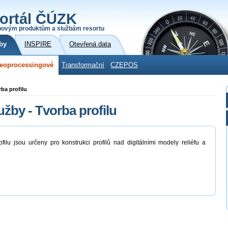
ortál ČÚZK
povým produktům a službám resortu
by
INSPIRE
Otevřená data
eoprocessingové
Transformační
CZEPOS
ba profilu
žby - Tvorba profilu
ilu jsou určeny pro konstrukci profilů nad digitálními modely reliéfu a