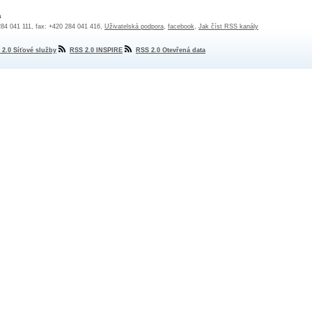
a
 284 041 111, fax: +420 284 041 416,
Uživatelská podpora
,
facebook
,
Jak číst RSS kanály
 2.0 Síťové služby
RSS 2.0 INSPIRE
RSS 2.0 Otevřená data