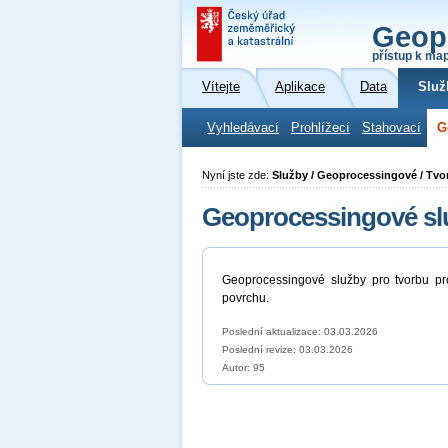
Geop
přístup k ma
Vítejte
Aplikace
Data
Služ
Vyhledávací
Prohlížecí
Stahovací
G
Nyní jste zde:
Služby / Geoprocessingové / Tvor
Geoprocessingové slu
Geoprocessingové služby pro tvorbu prof
povrchu.
Poslední aktualizace: 03.03.2026
Poslední revize:
03.03.2026
Autor: 95