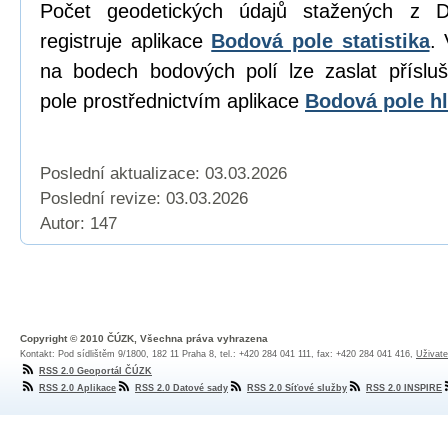
Počet geodetických údajů stažených z D
registruje aplikace
Bodová pole statistika
. 
na bodech bodových polí lze zaslat přísl
pole prostřednictvím aplikace
Bodová pole hl
Poslední aktualizace: 03.03.2026
Poslední revize:
03.03.2026
Autor: 147
Copyright © 2010 ČÚZK, Všechna práva vyhrazena
Kontakt: Pod sídlištěm 9/1800, 182 11 Praha 8, tel.: +420 284 041 111, fax: +420 284 041 416,
Uživate
RSS 2.0 Geoportál ČÚZK
RSS 2.0 Aplikace
RSS 2.0 Datové sady
RSS 2.0 Síťové služby
RSS 2.0 INSPIRE