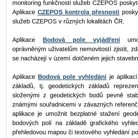
monitoring funkčnosti služeb CZEPOS poskyt
Aplikace
CZEPOS kontrola přesnosti
poskyt
služeb CZEPOS v různých lokalitách ČR.
Aplikace
Bodová pole vyjádření
umož
oprávněným uživatelům nemovitostí zjistit, z
se nacházejí v území dotčeném jejich stavební
Aplikace
Bodová pole vyhledání
je aplikací
základů, tj. geodetických základů repreze
složenými z geodetických bodů pevně stab
známými souřadnicemi v závazných referen
aplikace je umožnit bezplatné stažení geod
bodových polí na základě grafického vyhl
přehledovou mapou či textového vyhledání p