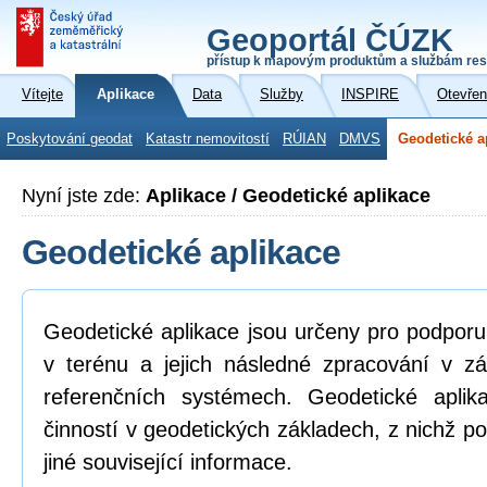
Geoportál ČÚZK
přístup k mapovým produktům a službám res
Vítejte
Aplikace
Data
Služby
INSPIRE
Otevřen
Poskytování geodat
Katastr nemovitostí
RÚIAN
DMVS
Geodetické a
Nyní jste zde:
Aplikace / Geodetické aplikace
Geodetické aplikace
Geodetické aplikace jsou určeny pro podpor
v terénu a jejich následné zpracování v z
referenčních systémech. Geodetické aplik
činností v geodetických základech, z nichž po
jiné související informace.