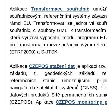
Aplikace
Transformace souřadnic
umožňu
souřadnicovými referenčními systémy závazn
rámci EU. Transformovat lze jednotlivé sou
souřadnic, či soubory GML. K transformacím
která využívá výpočetní modul programu E
pro transformaci mezi souřadnicovými refe
(ETRF2000) a S-JTSK.
Aplikace
CZEPOS stažení dat
je aplikací tz
základů, tj. geodetických základů re
referenčních stanic umožňujícími příj
navigačních satelitních systémů (GNSS). Úč
datových produktů Sítě permanentních stan
(CZEPOS). Aplikace
CZEPOS monitoring p