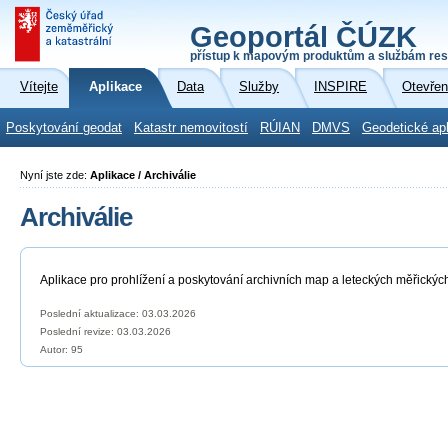
Geoportál ČÚZK
přístup k mapovým produktům a službám res
Vítejte
Aplikace
Data
Služby
INSPIRE
Otevřen
Poskytování geodat
Katastr nemovitostí
RÚIAN
DMVS
Geodetické ap
Nyní jste zde:
Aplikace / Archiválie
Archiválie
Aplikace pro prohlížení a poskytování archivních map a leteckých měřickýc
Poslední aktualizace: 03.03.2026
Poslední revize:
03.03.2026
Autor: 95