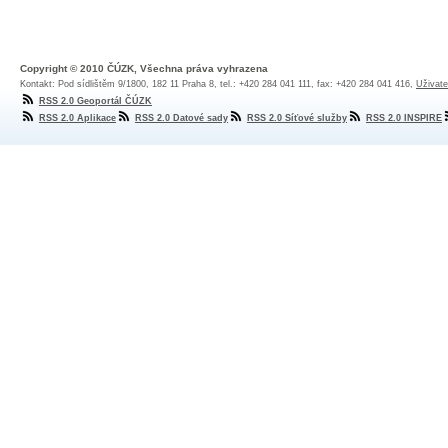
Copyright © 2010 ČÚZK, Všechna práva vyhrazena
Kontakt: Pod sídlištěm 9/1800, 182 11 Praha 8, tel.: +420 284 041 111, fax: +420 284 041 416,
Uživate
RSS 2.0 Geoportál ČÚZK
RSS 2.0 Aplikace
RSS 2.0 Datové sady
RSS 2.0 Síťové služby
RSS 2.0 INSPIRE