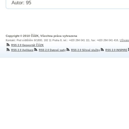
Autor: 95
Copyright © 2010 ČÚZK, Všechna práva vyhrazena
Kontakt: Pod sídlištěm 9/1800, 182 11 Praha 8, tel.: +420 284 041 111, fax: +420 284 041 416,
Uživate
RSS 2.0 Geoportál ČÚZK
RSS 2.0 Aplikace
RSS 2.0 Datové sady
RSS 2.0 Síťové služby
RSS 2.0 INSPIRE