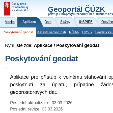
Geoportál ČÚZK
přístup k mapovým produktům a službám res
Vítejte
Aplikace
Data
Služby
INSPIRE
Otevřen
Poskytování geodat
Katastr nemovitostí
RÚIAN
DMVS
Geodetické 
Nyní jste zde:
Aplikace / Poskytování geodat
Poskytování geodat
Aplikace pro přístup k volnému stahování o
poskytnutí za úplatu, případně žád
geoprostorových dat.
Poslední aktualizace: 03.03.2026
Poslední revize:
03.03.2026