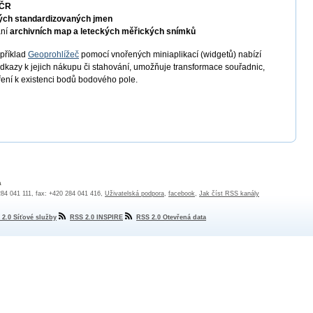
 ČR
ých standardizovaných jmen
ání
archivních map a leteckých měřických snímků
apříklad
Geoprohlížeč
pomocí vnořených miniaplikací (widgetů) nabízí
odkazy k jejich nákupu či stahování, umožňuje transformace souřadnic,
ření k existenci bodů bodového pole.
a
 284 041 111, fax: +420 284 041 416,
Uživatelská podpora
,
facebook
,
Jak číst RSS kanály
 2.0 Síťové služby
RSS 2.0 INSPIRE
RSS 2.0 Otevřená data