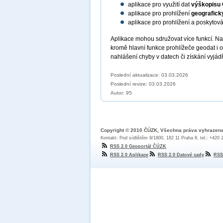
aplikace pro využití dat
výškopisu
aplikace pro prohlížení
geografick
aplikace pro prohlížení a poskytov
Aplikace mohou sdružovat více funkcí. N
kromě hlavní funkce prohlížeče geodat i 
nahlášení chyby v datech či získání vyjád
Poslední aktualizace: 03.03.2026
Poslední revize:
03.03.2026
Autor: 95
Copyright © 2010 ČÚZK, Všechna práva vyhrazen
Kontakt: Pod sídlištěm 9/1800, 182 11 Praha 8, tel.: +420
RSS 2.0 Geoportál ČÚZK
RSS 2.0 Aplikace
RSS 2.0 Datové sady
RSS