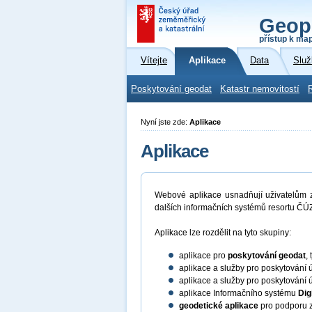
Geop
přístup k ma
Vítejte
Aplikace
Data
Služ
Poskytování geodat
Katastr nemovitostí
Nyní jste zde:
Aplikace
Aplikace
Webové aplikace usnadňují uživatelům zí
dalších informačních systémů resortu ČÚZ
Aplikace lze rozdělit na tyto skupiny:
aplikace pro
poskytování geodat
,
aplikace a služby pro poskytování 
aplikace a služby pro poskytování 
aplikace Informačního systému
Dig
geodetické aplikace
pro podporu z