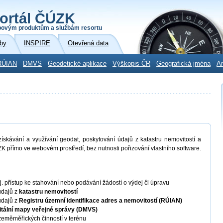
ortál ČÚZK
povým produktům a službám resortu
by
INSPIRE
Otevřená data
RÚIAN
DMVS
Geodetické aplikace
Výškopis ČR
Geografická jména
Ar
skávání a využívání geodat, poskytování údajů z katastru nemovitostí a
K přímo ve webovém prostředí, bez nutnosti pořizování vlastního software.
 tj. přístup ke stahování nebo podávání žádostí o výdej či úpravu
údajů z
katastru nemovitostí
údajů z
Registru územní identifikace adres a nemovitostí (RÚIAN)
itální mapy veřejné správy (DMVS)
eměměřických činností v terénu