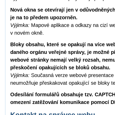
Nová okna se otevírají jen v odůvodněných
je na to předem upozorněn.
Výjimka:
Mapové aplikace a odkazy na cizí we
v novém okně.
Bloky obsahu, které se opakují na více w
daného orgánu veřejné správy, je možné p
webové stránky nemají velký rozsah, nemus
přeskočení opakujících se bloků obsahu.
Výjimka:
Současná verze webové presentace
neumožňuje přeskakovat opakující se bloky te
Odesílání formulářů obsahuje tzv. CAPTC
omezení zatěžování komunikace pomocí D
Kontakt na správce webu