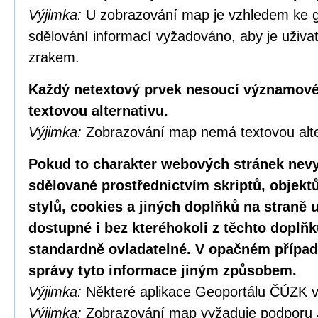
Výjimka:
U zobrazování map je vzhledem ke g
sdělování informací vyžadováno, aby je uživa
zrakem.
Každý netextový prvek nesoucí významové
textovou alternativu.
Výjimka:
Zobrazování map nemá textovou alte
Pokud to charakter webových stránek nevy
sdělované prostřednictvím skriptů, objekt
stylů, cookies a jiných doplňků na straně u
dostupné i bez kteréhokoli z těchto doplňk
standardně ovladatelné. V opačném případ
správy tyto informace jiným způsobem.
Výjimka:
Některé aplikace Geoportálu ČÚZK v
Výjimka:
Zobrazování map vyžaduje podporu 