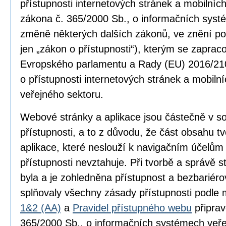
přístupnosti internetových stránek a mobilníc
zákona č. 365/2000 Sb., o informačních syst
změně některých dalších zákonů, ve znění po
jen „zákon o přístupnosti“), kterým se zapra
Evropského parlamentu a Rady (EU) 2016/210
o přístupnosti internetových stránek a mobilní
veřejného sektoru.
Webové stránky a aplikace jsou částečně v 
přístupnosti, a to z důvodu, že část obsahu 
aplikace, které neslouží k navigačním účelům
přístupnosti nevztahuje. Při tvorbě a správě
byla a je zohledněna přístupnost a bezbariér
splňovaly všechny zásady přístupnosti podle
1&2 (AA)
a
Pravidel přístupného webu
připrav
365/2000 Sb., o informačních systémech veře