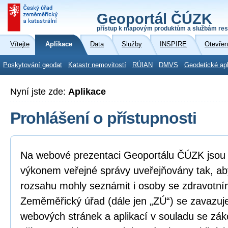
Geoportál ČÚZK
přístup k mapovým produktům a službám res
Vítejte
Aplikace
Data
Služby
INSPIRE
Otevřen
Poskytování geodat
Katastr nemovitostí
RÚIAN
DMVS
Geodetické ap
Nyní jste zde:
Aplikace
Prohlášení o přístupnosti
Na webové prezentaci Geoportálu ČÚZK jsou i
výkonem veřejné správy uveřejňovány tak, ab
rozsahu mohly seznámit i osoby se zdravotní
Zeměměřický úřad (dále jen „ZÚ“) se zavazuje
webových stránek a aplikací v souladu se zá