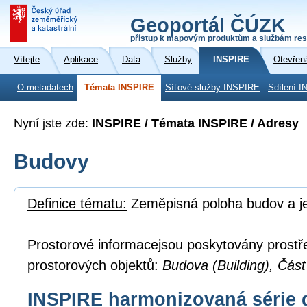
Geoportál ČÚZK
přístup k mapovým produktům a službám res
Vítejte
Aplikace
Data
Služby
INSPIRE
Otevřen
O metadatech
Témata INSPIRE
Síťové služby INSPIRE
Sdílení I
Nyní jste zde:
INSPIRE / Témata INSPIRE / Adresy
Budovy
Definice tématu:
Zeměpisná poloha budov a je
Prostorové informacejsou poskytovány prostř
prostorových objektů:
Budova (Building), Část
INSPIRE harmonizovaná série 