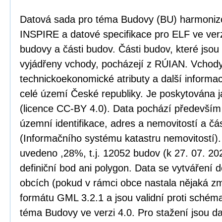
Datová sada pro téma Budovy (BU) harmoniz
INSPIRE a datové specifikace pro ELF ve verz
budovy a části budov. Části budov, které jso
vyjádřeny vchody, pocházejí z RÚIAN. Vchody
technickoekonomické atributy a další informa
celé území České republiky. Je poskytována j
(licence CC-BY 4.0). Data pochází především
územní identifikace, adres a nemovitostí a č
(Informačního systému katastru nemovitostí)
uvedeno ,28%, t.j. 12052 budov (k 27. 07. 20
definiční bod ani polygon. Data se vytváření 
obcích (pokud v rámci obce nastala nějaká zm
formátu GML 3.2.1 a jsou validní proti sché
téma Budovy ve verzi 4.0. Pro stažení jsou d