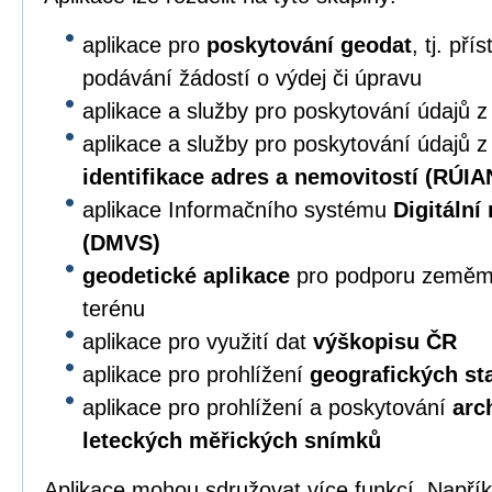
aplikace pro
poskytování geodat
, tj. př
podávání žádostí o výdej či úpravu
aplikace a služby pro poskytování údajů 
aplikace a služby pro poskytování údajů 
identifikace adres a nemovitostí (RÚIA
aplikace Informačního systému
Digitální
(DMVS)
geodetické aplikace
pro podporu zeměmě
terénu
aplikace pro využití dat
výškopisu ČR
aplikace pro prohlížení
geografických s
aplikace pro prohlížení a poskytování
arc
leteckých měřických snímků
Aplikace mohou sdružovat více funkcí. Napří