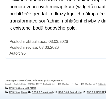
pomocí vnořených miniaplikací (widgetů) nabí
prohlížeče geodat i odkazy k jejich nákupu či
transformace souřadnic, nahlášení chyby v dat
k existenci bodů bodového pole.
Poslední aktualizace: 03.03.2026
Poslední revize:
03.03.2026
Autor: 95
Copyright © 2010 ČÚZK, Všechna práva vyhrazena
Kontakt: Pod sídlištěm 9/1800, 182 11 Praha 8, tel.: +420 284 041 111, fax: +420 284 041 416,
Uživate
RSS 2.0 Geoportál ČÚZK
RSS 2.0 Aplikace
RSS 2.0 Datové sady
RSS 2.0 Síťové služby
RSS 2.0 INSPIRE