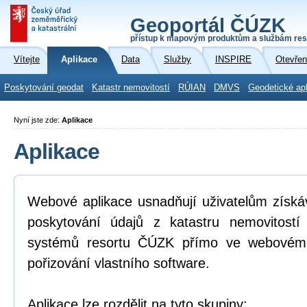
Geoportál ČÚZK
přístup k mapovým produktům a službám res
Vítejte
Aplikace
Data
Služby
INSPIRE
Otevřen
Poskytování geodat
Katastr nemovitostí
RÚIAN
DMVS
Geodetické ap
Nyní jste zde:
Aplikace
Aplikace
Webové aplikace usnadňují uživatelům získá
poskytování údajů z katastru nemovitostí
systémů resortu ČÚZK přímo ve webovém p
pořizování vlastního software.
Aplikace lze rozdělit na tyto skupiny: