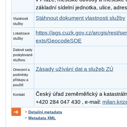
základní sídelní jednotka, ulice, adre
Stáhnout dokument vlastnosti služby
Vlastnosti
služby
https://ags.cuzk.gov.cz/arcgis/rest/
Lokalizace
služby
exts/GeocodeSOE
Datové sady
poskytované
službou
Zásady užívání dat a služeb ZÚ
Omezení a
podmínky
přístupu a
použití
Český úřad zeměměřický a katastrální, 
Kontakt
+420 284 047 430 , e-mail:
milan.kri
Detailní metadata
Metadata XML