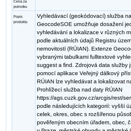
Cena za
jednotku
Vyhledávací (geokódovací) služba n
Popis
produktu
GeocodeSOE umožňuje dosažení jed
vyhledávání a lokalizace v různých 
podle aktuálních údajů Registru územn
nemovitostí (RÚIAN). Extenze Geoco
vybranými tabulkami fulltextové vyhl
suggest a find. Zdrojová data služby
pomocí aplikace Veřejný dálkový pří
RÚIAN lze vyhledávat a lokalizovat 
Prohlížecí služba nad daty RÚIAN
https://ags.cuzk.gov.cz/arcgis/rest/
podle následujících kategorií: vyšš
celek, okres, obec s rozšířenou půso
pověřeným obecním úřadem, obec, čá
v Praze, městské obvody a městské čá