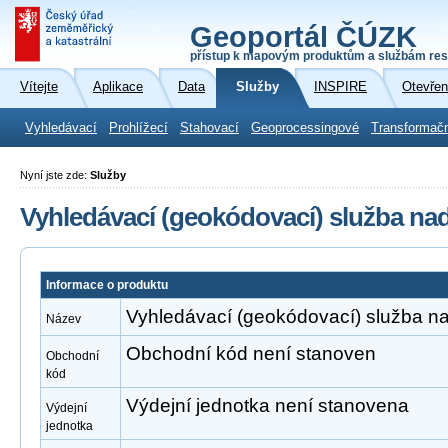
Geoportál ČÚZK
přístup k mapovým produktům a službám res
Vítejte
Aplikace
Data
Služby
INSPIRE
Otevřen
Vyhledávací
Prohlížecí
Stahovací
Geoprocessingové
Transformač
Nyní jste zde:
Služby
Vyhledávací (geokódovací) služba na
Informace o produktu
Vyhledávací (geokódovací) služba n
Název
Obchodní kód není stanoven
Obchodní
kód
Výdejní jednotka není stanovena
Výdejní
jednotka